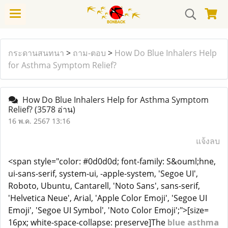
กระดานสนทนา
>
ถาม-ตอบ
>
How Do Blue Inhalers Help
for Asthma Symptom Relief?
How Do Blue Inhalers Help for Asthma Symptom
Relief?
(3578 อ่าน)
16 พ.ค. 2567 13:16
แจ้งลบ
<span style="color: #0d0d0d; font-family: S&ouml;hne,
ui-sans-serif, system-ui, -apple-system, 'Segoe UI',
Roboto, Ubuntu, Cantarell, 'Noto Sans', sans-serif,
'Helvetica Neue', Arial, 'Apple Color Emoji', 'Segoe UI
Emoji', 'Segoe UI Symbol', 'Noto Color Emoji';">[size=
16px; white-space-collapse: preserve]The
blue asthma