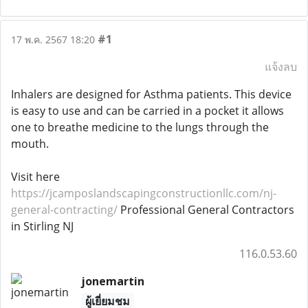
#1
17 พ.ค. 2567 18:20
แจ้งลบ
Inhalers are designed for Asthma patients. This device
is easy to use and can be carried in a pocket it allows
one to breathe medicine to the lungs through the
mouth.
Visit here
https://jcamposlandscapingconstructionllc.com/nj-
general-contracting/
Professional General Contractors
in Stirling NJ
116.0.53.60
jonemartin
ผู้เยี่ยมชม