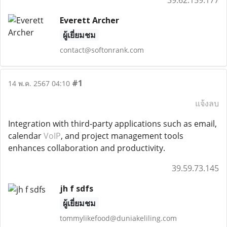
39.62.159.177
Everett Archer
ผู้เยี่ยมชม
contact@softonrank.com
#1
14 พ.ค. 2567 04:10
แจ้งลบ
Integration with third-party applications such as email,
calendar
VoIP
, and project management tools
enhances collaboration and productivity.
39.59.73.145
jh f sdfs
ผู้เยี่ยมชม
tommylikefood@duniakeliling.com