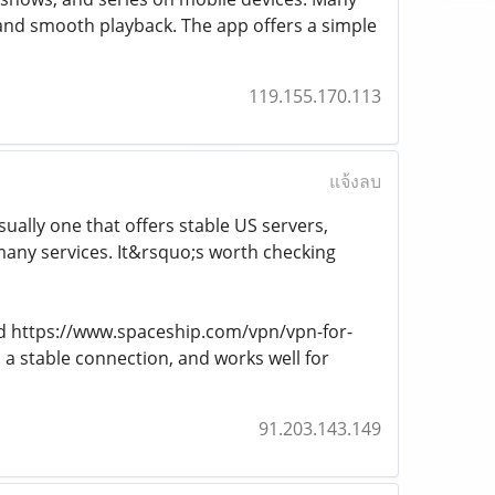
y and smooth playback. The app offers a simple
119.155.170.113
แจ้งลบ
ually one that offers stable US servers,
many services. It&rsquo;s worth checking
d https://www.spaceship.com/vpn/vpn-for-
 a stable connection, and works well for
91.203.143.149