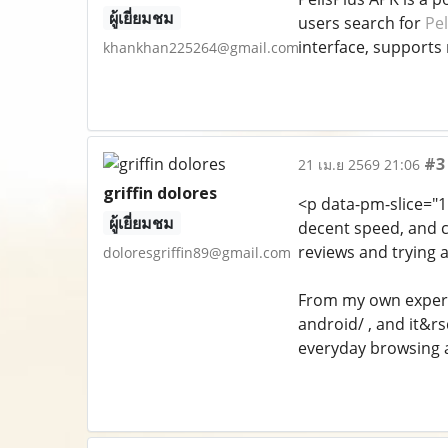
ผู้เยี่ยมชม
users search for
Pel
interface, supports 
khankhan225264@gmail.com
#3
21 เม.ย 2569 21:06
griffin dolores
<p data-pm-slice="1
ผู้เยี่ยมชม
decent speed, and c
reviews and trying a
doloresgriffin89@gmail.com
From my own experi
android/ , and it&rs
everyday browsing 