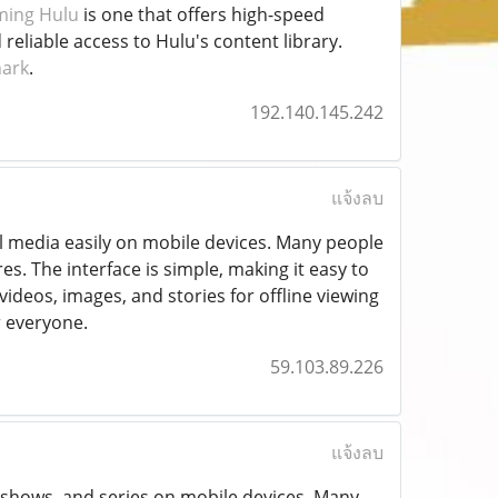
ming Hulu
is one that offers high-speed
reliable access to Hulu's content library.
hark
.
192.140.145.242
แจ้งลบ
l media easily on mobile devices. Many people
es. The interface is simple, making it easy to
videos, images, and stories for offline viewing
r everyone.
59.103.89.226
แจ้งลบ
V shows, and series on mobile devices. Many