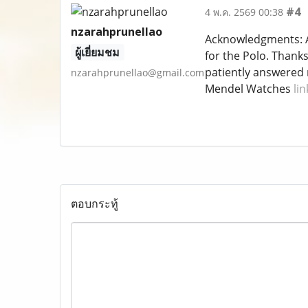
#4
4 พ.ค. 2569 00:38
nzarahprunellao
Acknowledgments: A 
ผู้เยี่ยมชม
for the Polo. Thank
patiently answered
nzarahprunellao@gmail.com
Mendel Watches
lin
ตอบกระทู้