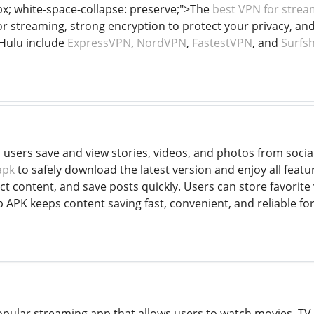
6px; white-space-collapse: preserve;">The
best VPN for strea
r streaming, strong encryption to protect your privacy, and 
Hulu include
ExpressVPN
,
NordVPN
,
FastestVPN
, and
Surfs
 users save and view stories, videos, and photos from socia
apk
to safely download the latest version and enjoy all featur
ct content, and save posts quickly. Users can store favorite 
 APK keeps content saving fast, convenient, and reliable fo
popular streaming app that allows users to watch movies, T