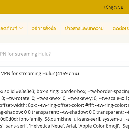
เข้าสู่ระบบ
ลิตภัณฑ์
วิธีการสั่งซื้อ
ข่าวสารและบทความ
ติดต่อเร
VPN for streaming Hulu?
 VPN for streaming Hulu?
(4169 อ่าน)
x solid #e3e3e3; box-sizing: border-box; --tw-border-spacing-x
: 0; --tw-rotate: 0; --tw-skew-x: 0; --tw-skew-y: 0; --tw-scale-x: 1
offset-width: 0px; --tw-ring-offset-color: #fff; --tw-ring-color
ing-shadow: 0 0 transparent; --tw-shadow: 0 0 transparent; -
0d0d0d; font-family: S&ouml;hne, ui-sans-serif, system-ui, 
', sans-serif, 'Helvetica Neue', Arial, 'Apple Color Emoji', '