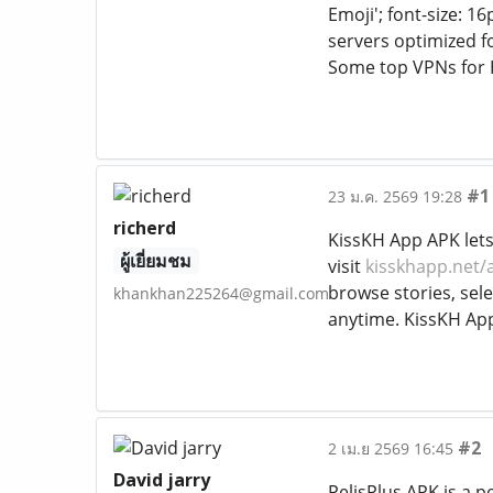
Emoji'; font-size: 1
servers optimized fo
Some top VPNs for 
#1
23 ม.ค. 2569 19:28
richerd
KissKH App APK lets
ผู้เยี่ยมชม
visit
kisskhapp.net/
browse stories, sele
khankhan225264@gmail.com
anytime. KissKH App
#2
2 เม.ย 2569 16:45
David jarry
PelisPlus APK is a 