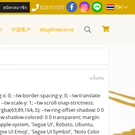
TH
สมัครสมาชิก
023151077
า
中国客户
ข้อมูลโภชนาการ
แจ้งลบ
: 0; --tw-border-spacing-y: 0; --tw-translate-
; --tw-scale-y: 1; --tw-scroll-snap-strictness:
: rgba(69,89,164,.5); --tw-ring-offset-shadow: 0 0
-tw-shadow-colored: 0 0 transparent; margin:
-apple-system, 'Segoe UI', Roboto, Ubuntu,
Segoe UI Emoji', 'Segoe UI Symbol', 'Noto Color