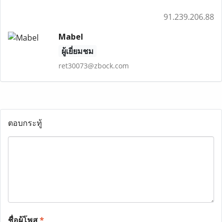
91.239.206.88
Mabel
ผู้เยี่ยมชม
ret30073@zbock.com
ตอบกระทู้
ชื่อผู้โพส
*