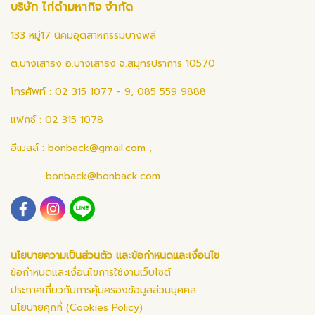
บริษัท ไก่ดำมหากิจ จำกัด
133 หมู่17 นิคมอุตสาหกรรมบางพลี
ต.บางเสาธง อ.บางเสาธง จ.สมุทรปราการ 10570
โทรศัพท์ : 02 315 1077 - 9, 085 559 9888
แฟกซ์ : 02 315 1078
อีเมลล์ :
bonback@gmail.com
,
bonback@bonback.com
นโยบายความเป็นส่วนตัว และข้อกำหนดและเงื่อนไข
ข้อกำหนดและเงื่อนไขการใช้งานเว็บไซต์
ประกาศเกี่ยวกับการคุ้มครองข้อมูลส่วนบุคคล
นโยบายคุกกี้ (Cookies Policy)