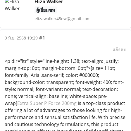
Eliza Walker
ผู้เยี่ยมชม
elizawalker45ew@gmail.com
#1
9 มิ.ย. 2568 19:29
แจ้งลบ
<p dir="ltr" style="line-height: 1.38; text-align: justify;
margin-top: 0pt; margin-bottom: 0pt;">[size= 11pt;
font-family: Arial,sans-serif; color: #000000;
background-color: transparent; font-weight: 400; font-
style: normal; font-variant: normal; text-decoration:
none; vertical-align: baseline; white-space: pre-
wrap]
Extra Super P Force 200mg
is a top-class product
offering a lot of advantages to those looking for high-
performance and sensual satisfaction life. With precise
and cautious technology formulations, this product