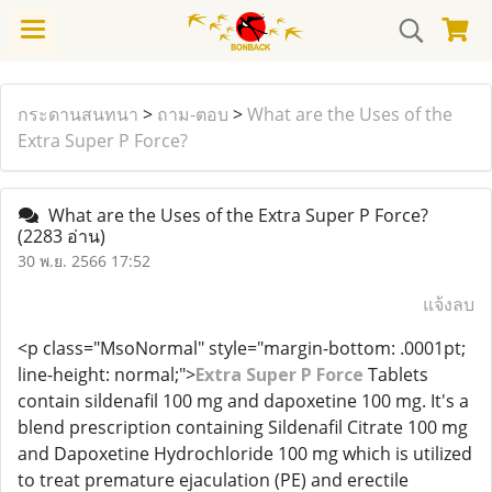
กระดานสนทนา
>
ถาม-ตอบ
>
What are the Uses of the
Extra Super P Force?
What are the Uses of the Extra Super P Force?
(2283 อ่าน)
30 พ.ย. 2566 17:52
แจ้งลบ
<p class="MsoNormal" style="margin-bottom: .0001pt;
line-height: normal;">
Extra Super P Force
Tablets
contain sildenafil 100 mg and dapoxetine 100 mg. It's a
blend prescription containing Sildenafil Citrate 100 mg
and Dapoxetine Hydrochloride 100 mg which is utilized
to treat premature ejaculation (PE) and erectile