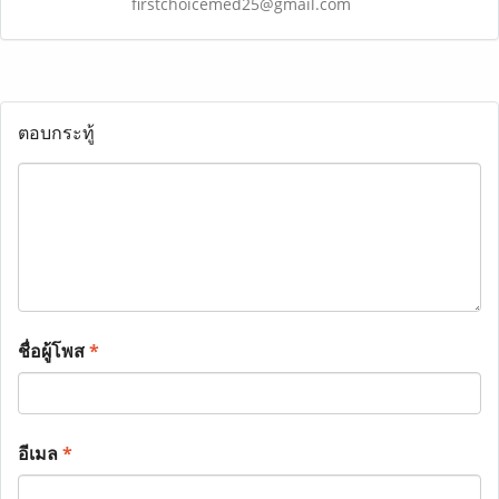
firstchoicemed25@gmail.com
ตอบกระทู้
ชื่อผู้โพส
*
อีเมล
*