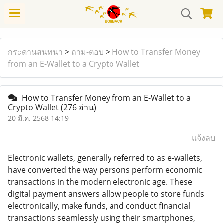
กระดานสนทนา
>
ถาม-ตอบ
>
How to Transfer Money
from an E-Wallet to a Crypto Wallet
How to Transfer Money from an E-Wallet to a
Crypto Wallet
(276 อ่าน)
20 มี.ค. 2568 14:19
แจ้งลบ
Electronic wallets, generally referred to as e-wallets,
have converted the way persons perform economic
transactions in the modern electronic age. These
digital payment answers allow people to store funds
electronically, make funds, and conduct financial
transactions seamlessly using their smartphones,