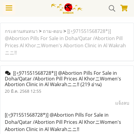
กระดานสนทนา
>
ถาม-ตอบ
>
[(+̲971551568728*)]
@Abortion Pills For Sale in Doha/Qatar /Abortion Pill
Prices Al KhorニWomen's Abortion Clinic in Al Wakrah
ニニ!!
[(+̲971551568728*)] @Abortion Pills For Sale in
Doha/Qatar /Abortion Pill Prices Al KhorニWomen's
Abortion Clinic in Al Wakrahニニ!!
(219 อ่าน)
20 มี.ค. 2568 12:55
แจ้งลบ
[(+̲971551568728*)] @Abortion Pills For Sale in
Doha/Qatar /Abortion Pill Prices Al KhorニWomen's
Abortion Clinic in Al Wakrahニニ!!