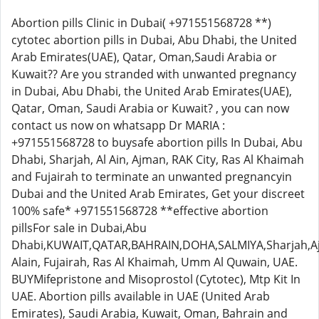
Abortion pills Clinic in Dubai( +971551568728 **)
cytotec abortion pills in Dubai, Abu Dhabi, the United
Arab Emirates(UAE), Qatar, Oman,Saudi Arabia or
Kuwait?? Are you stranded with unwanted pregnancy
in Dubai, Abu Dhabi, the United Arab Emirates(UAE),
Qatar, Oman, Saudi Arabia or Kuwait? , you can now
contact us now on whatsapp Dr MARIA :
+971551568728 to buysafe abortion pills In Dubai, Abu
Dhabi, Sharjah, Al Ain, Ajman, RAK City, Ras Al Khaimah
and Fujairah to terminate an unwanted pregnancyin
Dubai and the United Arab Emirates, Get your discreet
100% safe* +971551568728 **effective abortion
pillsFor sale in Dubai,Abu
Dhabi,KUWAIT,QATAR,BAHRAIN,DOHA,SALMIYA,Sharjah,A
Alain, Fujairah, Ras Al Khaimah, Umm Al Quwain, UAE.
BUYMifepristone and Misoprostol (Cytotec), Mtp Kit In
UAE. Abortion pills available in UAE (United Arab
Emirates), Saudi Arabia, Kuwait, Oman, Bahrain and