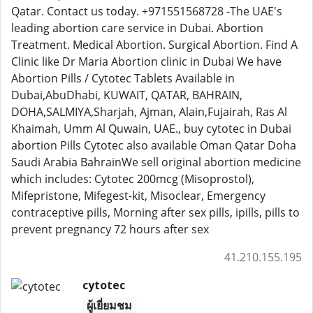
Qatar. Contact us today. +971551568728 -The UAE's
leading abortion care service in Dubai. Abortion
Treatment. Medical Abortion. Surgical Abortion. Find A
Clinic like Dr Maria Abortion clinic in Dubai We have
Abortion Pills / Cytotec Tablets Available in
Dubai,AbuDhabi, KUWAIT, QATAR, BAHRAIN,
DOHA,SALMIYA,Sharjah, Ajman, Alain,Fujairah, Ras Al
Khaimah, Umm Al Quwain, UAE., buy cytotec in Dubai
abortion Pills Cytotec also available Oman Qatar Doha
Saudi Arabia BahrainWe sell original abortion medicine
which includes: Cytotec 200mcg (Misoprostol),
Mifepristone, Mifegest-kit, Misoclear, Emergency
contraceptive pills, Morning after sex pills, ipills, pills to
prevent pregnancy 72 hours after sex
41.210.155.195
cytotec
ผู้เยี่ยมชม