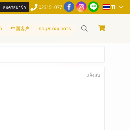
TH
สมัครสมาชิก
023151077
า
中国客户
ข้อมูลโภชนาการ
แจ้งลบ