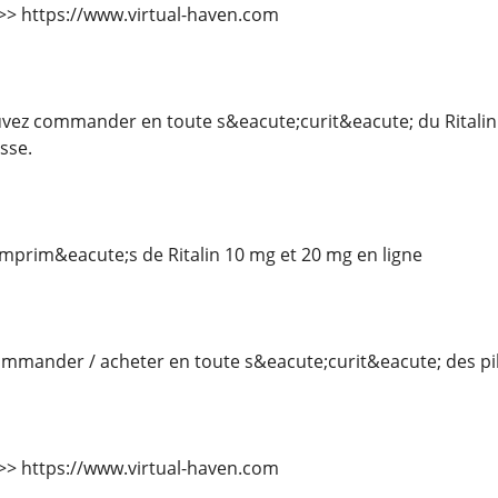
 >>> https://www.virtual-haven.com
ez commander en toute s&eacute;curit&eacute; du Ritalin 
sse.
rim&eacute;s de Ritalin 10 mg et 20 mg en ligne
mander / acheter en toute s&eacute;curit&eacute; des pilu
 >>> https://www.virtual-haven.com