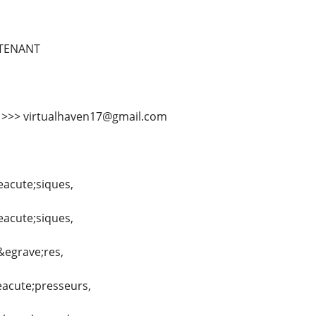
TENANT
l >>> virtualhaven17@gmail.com
eacute;siques,
eacute;siques,
&egrave;res,
eacute;presseurs,