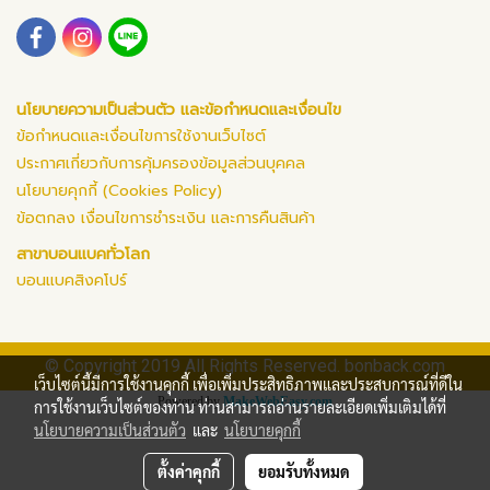
นโยบายความเป็นส่วนตัว และข้อกำหนดและเงื่อนไข
ข้อกำหนดและเงื่อนไขการใช้งานเว็บไซต์
ประกาศเกี่ยวกับการคุ้มครองข้อมูลส่วนบุคคล
นโยบายคุกกี้ (Cookies Policy)
ข้อตกลง เงื่อนไขการชำระเงิน และการคืนสินค้า
สาขาบอนแบคทั่วโลก
บอนแบคสิงคโปร์
© Copyright 2019 All Rights Reserved. bonback.com
เว็บไซต์นี้มีการใช้งานคุกกี้ เพื่อเพิ่มประสิทธิภาพและประสบการณ์ที่ดีใน
Powered by
MakeWebEasy.com
การใช้งานเว็บไซต์ของท่าน ท่านสามารถอ่านรายละเอียดเพิ่มเติมได้ที่
นโยบายความเป็นส่วนตัว
และ
นโยบายคุกกี้
ตั้งค่าคุกกี้
ยอมรับทั้งหมด