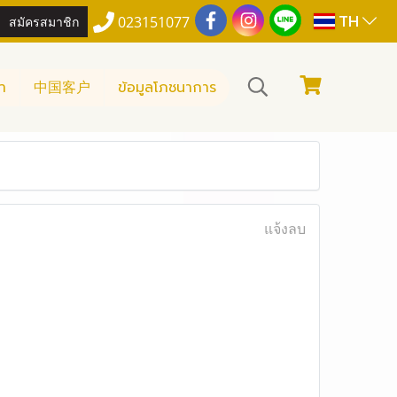
TH
สมัครสมาชิก
023151077
า
中国客户
ข้อมูลโภชนาการ
แจ้งลบ