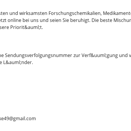
esten und wirksamsten Forschungschemikalien, Medikamente
etzt online bei uns und seien Sie beruhigt. Die beste Misch
sere Priorit&auml;t.
eine Sendungsverfolgungsnummer zur Verf&uuml;gung und ve
e L&auml;nder.
ike49@gmail.com