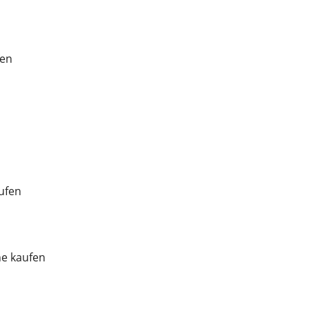
fen
ufen
ne kaufen