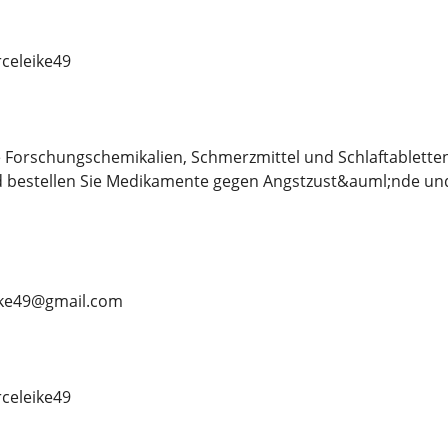
eleike49
 Forschungschemikalien, Schmerzmittel und Schlaftablette
d bestellen Sie Medikamente gegen Angstzust&auml;nde und
ike49@gmail.com
eleike49