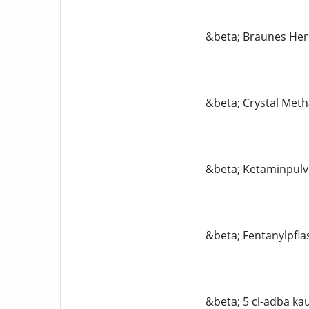
&beta; Braunes Her
&beta; Crystal Me
&beta; Ketaminpulv
&beta; Fentanylpfla
&beta; 5 cl-adba ka