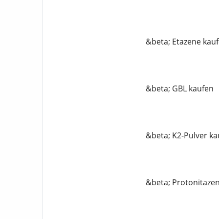
&beta; Etazene kau
&beta; GBL kaufen
&beta; K2-Pulver ka
&beta; Protonitaze