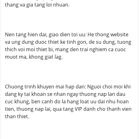
thang va gia tang loi nhuan.
Nen tang hien dai, giao dien toi uu: He thong website
va ung dung duoc thiet ke tinh gon, de su dung, tuong
thich voi moi thiet bi, mang den trai nghiem ca cuoc
muot ma, khong giat lag.
Chuong trinh khuyen mai hap dan: Nguoi choi moi khi
dang ky tai khoan se nhan ngay thuong nap lan dau
cuc khung, ben canh do la hang loat uu dai nhu hoan
tien, thuong nap lai, qua tang VIP danh cho thanh vien
than thiet.