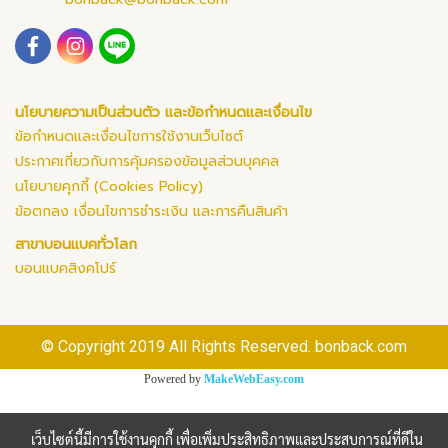
นโยบายความเป็นส่วนตัว และข้อกำหนดและเงื่อนไข
ข้อกำหนดและเงื่อนไขการใช้งานเว็บไซต์
ประกาศเกี่ยวกับการคุ้มครองข้อมูลส่วนบุคคล
นโยบายคุกกี้ (Cookies Policy)
ข้อตกลง เงื่อนไขการชำระเงิน และการคืนสินค้า
สาขาบอนแบคทั่วโลก
บอนแบคสิงคโปร์
© Copyright 2019 All Rights Reserved. bonback.com
Powered by
MakeWebEasy.com
เว็บไซต์นี้มีการใช้งานคุกกี้ เพื่อเพิ่มประสิทธิภาพและประสบการณ์ที่ดีใน