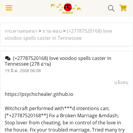
กระดานสนทนา
>
ถาม-ตอบ
>
(+27787520168) love
voodoo spells caster in Tennessee
(+27787520168) love voodoo spells caster in
Tennessee
(278 อ่าน)
19 มี.ค. 2568 06:08
แจ้งลบ
https://psychichealer.github.io
Witchcraft performed with***d intentions can;
[*+27787520168**] Fix a Broken Marriage &mdash;
Stop lover from cheating, be in control of the love in
the house. Fix your troubled marriage. Tried many try