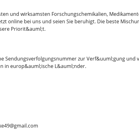
esten und wirksamsten Forschungschemikalien, Medikamente
etzt online bei uns und seien Sie beruhigt. Die beste Misch
sere Priorit&auml;t.
eine Sendungsverfolgungsnummer zur Verf&uuml;gung und ve
en in europ&auml;ische L&auml;nder.
ike49@gmail.com