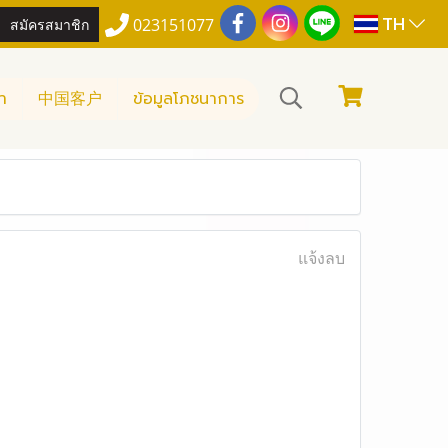
TH
สมัครสมาชิก
023151077
า
中国客户
ข้อมูลโภชนาการ
แจ้งลบ