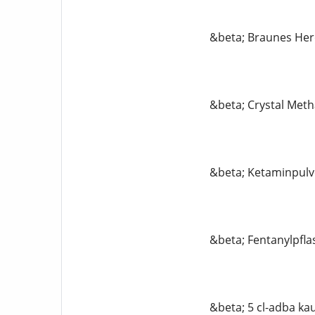
&beta; Braunes Her
&beta; Crystal Me
&beta; Ketaminpulv
&beta; Fentanylpfla
&beta; 5 cl-adba ka