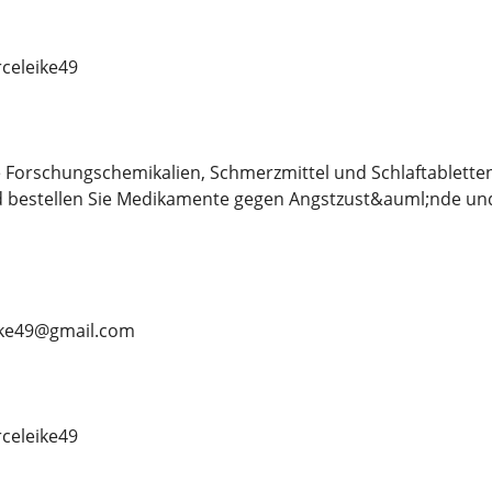
eleike49
 Forschungschemikalien, Schmerzmittel und Schlaftablette
d bestellen Sie Medikamente gegen Angstzust&auml;nde und
ike49@gmail.com
eleike49