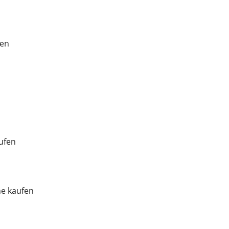
fen
ufen
ne kaufen