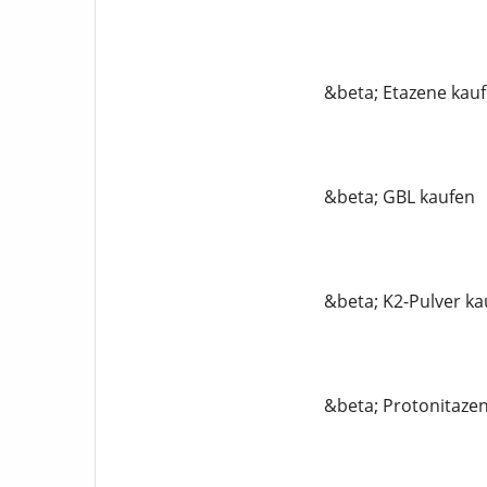
&beta; Etazene kau
&beta; GBL kaufen
&beta; K2-Pulver ka
&beta; Protonitaze