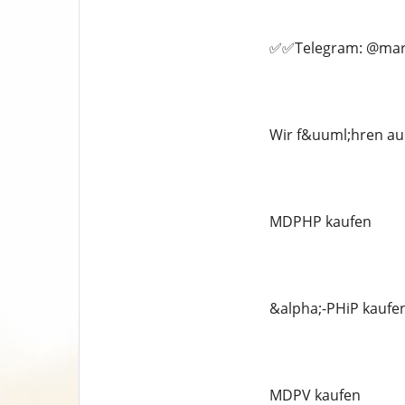
✅✅Telegram: @marc
Wir f&uuml;hren au
MDPHP kaufen
&alpha;-PHiP kaufe
MDPV kaufen