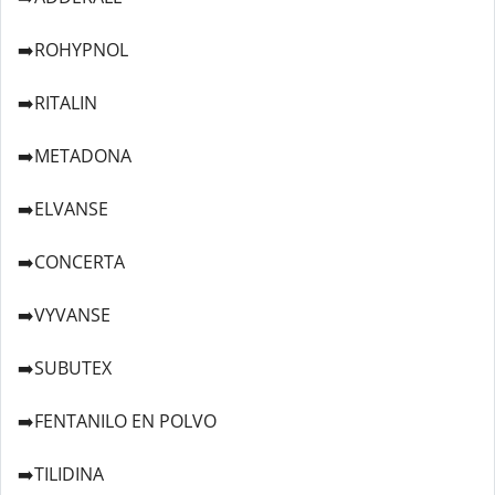
➡️ROHYPNOL
➡️RITALIN
➡️METADONA
➡️ELVANSE
➡️CONCERTA
➡️VYVANSE
➡️SUBUTEX
➡️FENTANILO EN POLVO
➡️TILIDINA