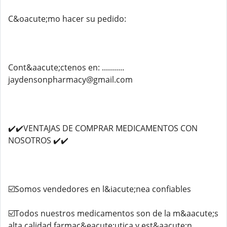
C&oacute;mo hacer su pedido:
Cont&aacute;ctenos en: ...........
jaydensonpharmacy@gmail.com
✔️✔️VENTAJAS DE COMPRAR MEDICAMENTOS CON
NOSOTROS ✔️✔️
☑️Somos vendedores en l&iacute;nea confiables
☑️Todos nuestros medicamentos son de la m&aacute;s
alta calidad farmac&eacute;utica y est&aacute;n