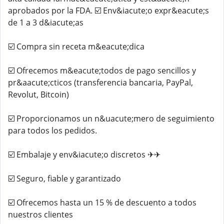
aprobados por la FDA. ☑️ Env&iacute;o expr&eacute;s
de 1 a 3 d&iacute;as
☑️ Compra sin receta m&eacute;dica
☑️ Ofrecemos m&eacute;todos de pago sencillos y
pr&aacute;cticos (transferencia bancaria, PayPal,
Revolut, Bitcoin)
☑️ Proporcionamos un n&uacute;mero de seguimiento
para todos los pedidos.
☑️ Embalaje y env&iacute;o discretos ✈✈
☑️ Seguro, fiable y garantizado
☑️ Ofrecemos hasta un 15 % de descuento a todos
nuestros clientes