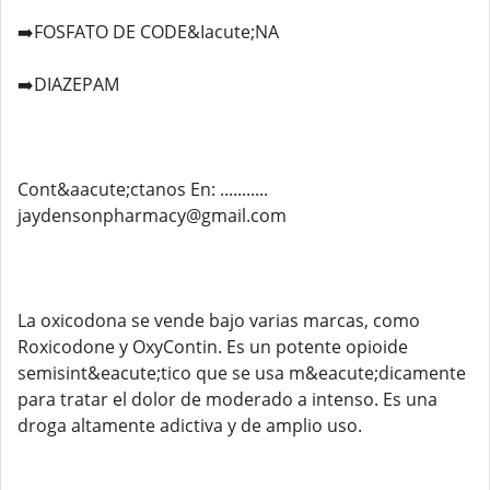
➡️FOSFATO DE CODE&Iacute;NA
➡️DIAZEPAM
Cont&aacute;ctanos En: ...........
jaydensonpharmacy@gmail.com
La oxicodona se vende bajo varias marcas, como
Roxicodone y OxyContin. Es un potente opioide
semisint&eacute;tico que se usa m&eacute;dicamente
para tratar el dolor de moderado a intenso. Es una
droga altamente adictiva y de amplio uso.