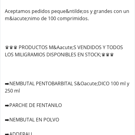
Aceptamos pedidos peque&ntilde;os y grandes con un
m&iacute;nimo de 100 comprimidos.
♛♛♛ PRODUCTOS M&Aacute;S VENDIDOS Y TODOS
LOS MILIGRAMIOS DISPONIBLES EN STOCK;♛♛♛
➡️NEMBUTAL PENTOBARBITAL S&Oacute;DICO 100 ml y
250 ml
➡️PARCHE DE FENTANILO
➡️NEMBUTAL EN POLVO
➡️ADDERALL