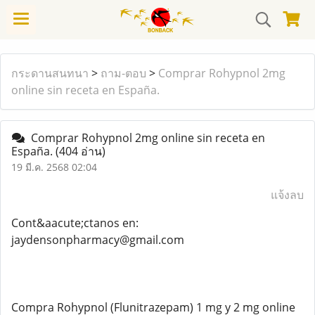
กระดานสนทนา
>
ถาม-ตอบ
>
Comprar Rohypnol 2mg
online sin receta en España.
Comprar Rohypnol 2mg online sin receta en
España.
(404 อ่าน)
19 มี.ค. 2568 02:04
แจ้งลบ
Cont&aacute;ctanos en:
jaydensonpharmacy@gmail.com
Compra Rohypnol (Flunitrazepam) 1 mg y 2 mg online