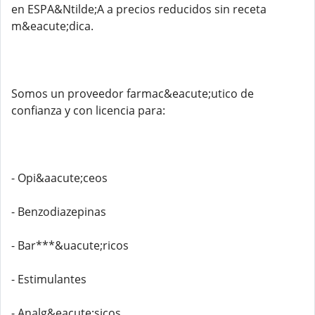
en ESPA&Ntilde;A a precios reducidos sin receta
m&eacute;dica.
Somos un proveedor farmac&eacute;utico de
confianza y con licencia para:
- Opi&aacute;ceos
- Benzodiazepinas
- Bar***&uacute;ricos
- Estimulantes
- Analg&eacute;sicos