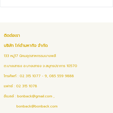
ติดต่อเรา
บริษัท ไก่ดำมหากิจ จำกัด
133 หมู่17 นิคมอุตสาหกรรมบางพลี
ต.บางเสาธง อ.บางเสาธง จ.สมุทรปราการ 10570
โทรศัพท์ : 02 315 1077 - 9, 085 559 9888
แฟกซ์ : 02 315 1078
อีเมลล์ :
bonback@gmail.com
,
bonback@bonback.com