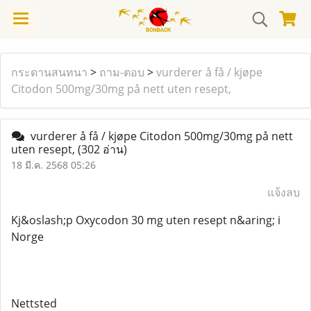
กระดานสนทนา
>
ถาม-ตอบ
>
vurderer å få / kjøpe
Citodon 500mg/30mg på nett uten resept,
vurderer å få / kjøpe Citodon 500mg/30mg på nett
uten resept,
(302 อ่าน)
18 มี.ค. 2568 05:26
แจ้งลบ
Kj&oslash;p Oxycodon 30 mg uten resept n&aring; i
Norge
Nettsted