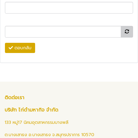
ตอบกลับ
ติดต่อเรา
บริษัท ไก่ดำมหากิจ จำกัด
133 หมู่17 นิคมอุตสาหกรรมบางพลี
ต.บางเสาธง อ.บางเสาธง จ.สมุทรปราการ 10570