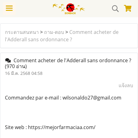
กระดานสนทนา
>
ถาม-ตอบ
>
Comment acheter de
l'Adderall sans ordonnance ?
Comment acheter de l'Adderall sans ordonnance ?
(970 อ่าน)
16 มี.ค. 2568 04:58
แจ้งลบ
Commandez par e-mail : wilsonaldo27@gmail.com
Site web : https://mejorfarmaciaa.com/