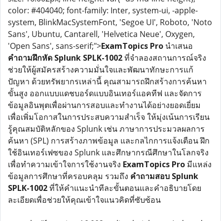
color: #404040; font-family: Inter, system-ui, -apple-
system, BlinkMacSystemFont, 'Segoe UI', Roboto, 'Noto
Sans', Ubuntu, Cantarell, 'Helvetica Neue', Oxygen,
'Open Sans', sans-serif;">
ExamTopics Pro
นำเสนอ
คำถามฝึกหัด Splunk SPLK-1002
ที่จำลองสถานการณ์จริง
ช่วยให้ผู้สมัครสร้างความมั่นใจและพัฒนาทักษะการแก้
ปัญหา ด้วยทรัพยากรเหล่านี้ คุณสามารถฝึกสร้างการค้นหา
ขั้นสูง ออกแบบแดชบอร์ดแบบอินเทอร์แอคทีฟ และจัดการ
ข้อมูลอินพุตเพื่อผ่านการสอบและทำงานได้อย่างยอดเยี่ยม
เพื่อเพิ่มโอกาสในการประสบความสำเร็จ ให้มุ่งเน้นการเรียน
รู้คุณสมบัติหลักของ Splunk เช่น ภาษาการประมวลผลการ
ค้นหา (SPL) การสร้างภาพข้อมูล และกลไกการแจ้งเตือน ฝึก
ใช้อินเทอร์เฟซของ Splunk และศึกษากรณีศึกษาในโลกจริง
เพื่อทำความเข้าใจการใช้งานจริง
ExamTopics Pro
มีแหล่ง
ข้อมูลการศึกษาที่ครอบคลุม รวมถึง
คำถามสอบ Splunk
SPLK-1002
ที่ให้คำแนะนำทีละขั้นตอนและคำอธิบายโดย
ละเอียดเพื่อช่วยให้คุณเข้าใจแนวคิดที่ซับซ้อน