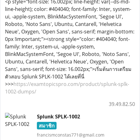
<p style="font-size: 16.002px; line-height: var(--ds-md-
line-height); color: #404040; font-family: Inter, system-
ui, -apple-system, BlinkMacSystemFont, 'Segoe UI',
Roboto, 'Noto Sans', Ubuntu, Cantarell, 'Helvetica
Neue', Oxygen, 'Open Sans', sans-serif; margin-bottom:
0px !important;"><strong style="color: #404040; font-
family: Inter, system-ui, -apple-system,
BlinkMacSystemFont, 'Segoe UI', Roboto, 'Noto Sans',
Ubuntu, Cantarell, 'Helvetica Neue', Oxygen, 'Open
Sans', sans-serif; font-size: 16.002px;">เริ่มต้นการเตรียม
ตัวสอบ Splunk SPLK-1002 ได้เลยที่นี่
>>>
https://examtopicspro.com/product/splunk-splk-
1002-dumps/
39.49.82.50
Splunk SPLK-1002
สมาชิก
francismconstas771@gmail.com