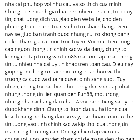
nha cai phu hop voi nhu cau va so thich cua minh.
Chung toi se danh gia dua tren nhieu tieu chi, tu do uy
tin, chat luong dich vu, giao dien website, cho den
phuong thuc thanh toan va ho tro khach hang. Dieu
nay se giup ban tranh duoc nhung rui ro khong dang
co khi tham gia ca cuoc truc tuyen. Voi muc tieu cung
cap nguon thong tin chinh xac va da dang, chung toi
khong chi tap trung vao Fun88 ma con cap nhat thong
tin tu nhieu nha cai uy tin khac tren toan cau. Dieu nay
giup nguoi dung co cai nhin tong quan hon ve thi
truong ca cuoc va dua ra quyet dinh sang suot. Tuy
nhien, chung toi dac biet chu trong den viec cap nhat
nhung thong tin lien quan den Fun88, mot trong
nhung nha cai hang dau chau A voi danh tieng va uy tin
duoc khang dinh. Chung toi luon dat su hai long cua
khach hang len hang dau. Vi vay, ban hoan toan co the
tin tuong vao tinh chinh xac va kip thoi cua thong tin
ma chung toi cung cap. Doi ngu bien tap vien cua
chung toi luon lam viec cham chi de mang den cho ban