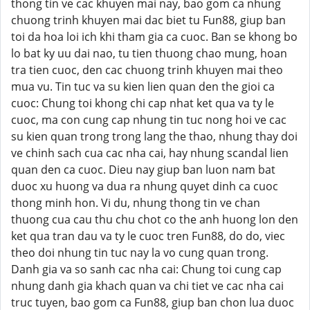
thong tin ve cac khuyen mai nay, bao gom ca nhung
chuong trinh khuyen mai dac biet tu Fun88, giup ban
toi da hoa loi ich khi tham gia ca cuoc. Ban se khong bo
lo bat ky uu dai nao, tu tien thuong chao mung, hoan
tra tien cuoc, den cac chuong trinh khuyen mai theo
mua vu. Tin tuc va su kien lien quan den the gioi ca
cuoc: Chung toi khong chi cap nhat ket qua va ty le
cuoc, ma con cung cap nhung tin tuc nong hoi ve cac
su kien quan trong trong lang the thao, nhung thay doi
ve chinh sach cua cac nha cai, hay nhung scandal lien
quan den ca cuoc. Dieu nay giup ban luon nam bat
duoc xu huong va dua ra nhung quyet dinh ca cuoc
thong minh hon. Vi du, nhung thong tin ve chan
thuong cua cau thu chu chot co the anh huong lon den
ket qua tran dau va ty le cuoc tren Fun88, do do, viec
theo doi nhung tin tuc nay la vo cung quan trong.
Danh gia va so sanh cac nha cai: Chung toi cung cap
nhung danh gia khach quan va chi tiet ve cac nha cai
truc tuyen, bao gom ca Fun88, giup ban chon lua duoc