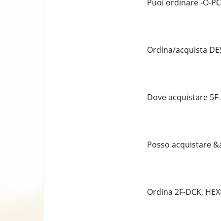
Puoi ordinare -O-PCE
Ordina/acquista DES
Dove acquistare 5F-
Posso acquistare &a
Ordina 2F-DCK, HEXE