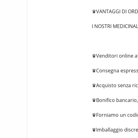
♛VANTAGGI DI ORDI
I NOSTRI MEDICINA
♛Venditori online af
♛Consegna espressa
♛Acquisto senza ri
♛Bonifico bancario, 
♛Forniamo un codic
♛Imballaggio discre