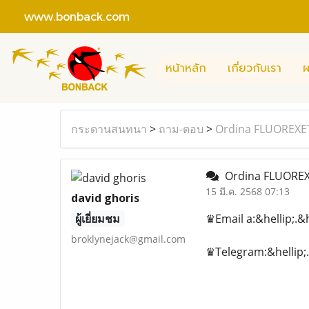
www.bonback.com
หน้าหลัก
เกี่ยวกับเรา
ผ
กระดานสนทนา
>
ถาม-ตอบ
>
Ordina FLUOREXETA
Ordina FLUOREXET
15 มี.ค. 2568 07:13
david ghoris
ผู้เยี่ยมชม
♛Email a:&hellip;.&
broklynejack@gmail.com
♛Telegram:&hellip;.