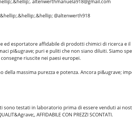
hellip;.&hellip;. altenwerthmanuela918@gmail.com
&hellip;.&hellip;.&hellip; @altenwerth918
ed esportatore affidabile di prodotti chimici di ricerca e il
armaci pi&ugrave; puri e puliti che non siano diluiti. Siamo sp
i consegne riuscite nei paesi europei.
ono della massima purezza e potenza. Ancora pi&ugrave; imp
tti sono testati in laboratorio prima di essere venduti ai 
QUALIT&Agrave;, AFFIDABILE CON PREZZI SCONTATI.