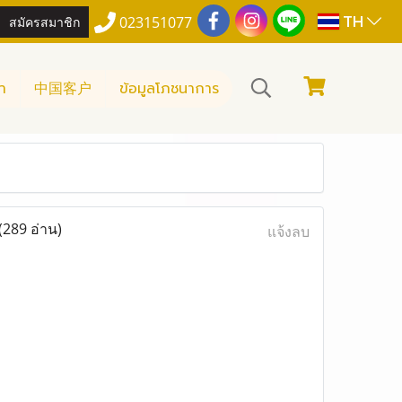
TH
สมัครสมาชิก
023151077
า
中国客户
ข้อมูลโภชนาการ
(289 อ่าน)
แจ้งลบ