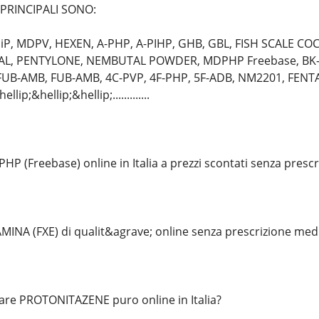
 PRINCIPALI SONO:
P, MDPV, HEXEN, A-PHP, A-PIHP, GHB, GBL, FISH SCALE CO
TAL, PENTYLONE, NEMBUTAL POWDER, MDPHP Freebase, BK-E
UB-AMB, FUB-AMB, 4C-PVP, 4F-PHP, 5F-ADB, NM2201, FENTAN
lip;&hellip;&hellip;.............
P (Freebase) online in Italia a prezzi scontati senza presc
NA (FXE) di qualit&agrave; online senza prescrizione med
are PROTONITAZENE puro online in Italia?