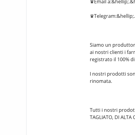
♛Email a:&hellip;.&
♛Telegram:&hellip;.
Siamo un produttore 
ai nostri clienti i f
registrato il 100% d
I nostri prodotti s
rinomata.
Tutti i nostri prodo
TAGLIATO, DI ALTA 