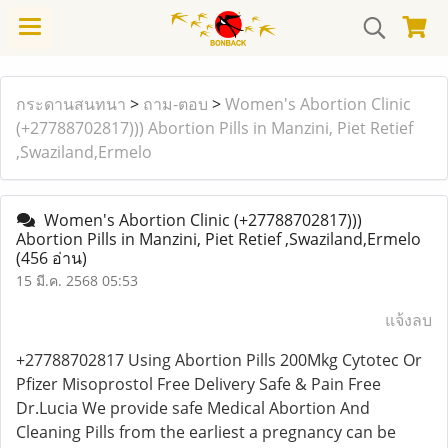
กระดานสนทนา
>
ถาม-ตอบ
>
Women's Abortion Clinic
(+27788702817))) Abortion Pills in Manzini, Piet Retief
,Swaziland,Ermelo
Women's Abortion Clinic (+27788702817)))
Abortion Pills in Manzini, Piet Retief ,Swaziland,Ermelo
(456 อ่าน)
15 มี.ค. 2568 05:53
แจ้งลบ
+27788702817 Using Abortion Pills 200Mkg Cytotec Or
Pfizer Misoprostol Free Delivery Safe & Pain Free
Dr.Lucia We provide safe Medical Abortion And
Cleaning Pills from the earliest a pregnancy can be