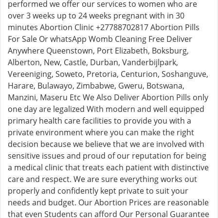
performed we offer our services to women who are
over 3 weeks up to 24 weeks pregnant with in 30
minutes Abortion Clinic +27788702817 Abortion Pills
For Sale Or whatsApp Womb Cleaning Free Deliver
Anywhere Queenstown, Port Elizabeth, Boksburg,
Alberton, New, Castle, Durban, Vanderbijlpark,
Vereeniging, Soweto, Pretoria, Centurion, Soshanguve,
Harare, Bulawayo, Zimbabwe, Gweru, Botswana,
Manzini, Maseru Etc We Also Deliver Abortion Pills only
one day are legalized With modern and well equipped
primary health care facilities to provide you with a
private environment where you can make the right
decision because we believe that we are involved with
sensitive issues and proud of our reputation for being
a medical clinic that treats each patient with distinctive
care and respect. We are sure everything works out
properly and confidently kept private to suit your
needs and budget. Our Abortion Prices are reasonable
that even Students can afford Our Personal Guarantee