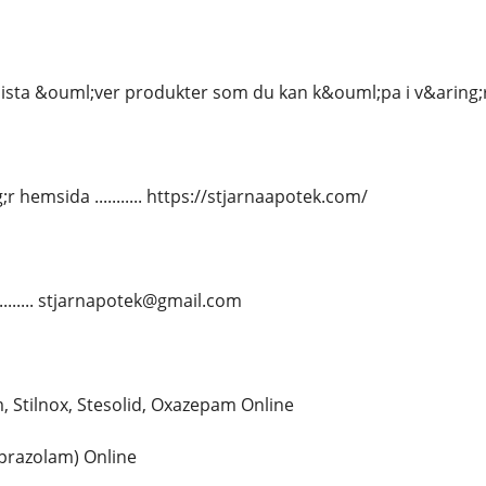
lista &ouml;ver produkter som du kan k&ouml;pa i v&aring;
 hemsida ........... https://stjarnaapotek.com/
........... stjarnapotek@gmail.com
 Stilnox, Stesolid, Oxazepam Online
prazolam) Online