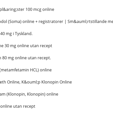
pl&aring;ster 100 mcg online
ol (Soma) online + registratorer | Sm&auml;rtstillande me
0 mg i Tyskland.
 30 mg online utan recept
 80 mg online utan recept.
(metamfetamin HCL) online
eth Online, K&ouml;p Klonopin Online
m (Klonopin, Klonopin) online
online utan recept