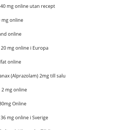
0 mg online utan recept
 mg online
and online
0 mg online i Europa
fat online
anax (Alprazolam) 2mg till salu
 2 mg online
30mg Online
6 mg online i Sverige