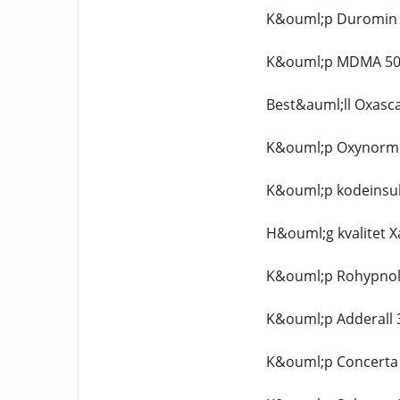
K&ouml;p Duromin 4
K&ouml;p MDMA 50
Best&auml;ll Oxasc
K&ouml;p Oxynorm 2
K&ouml;p kodeinsul
H&ouml;g kvalitet X
K&ouml;p Rohypnol
K&ouml;p Adderall 
K&ouml;p Concerta 3