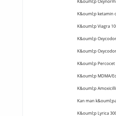
K&ouml;p Oxynorm 
K&ouml;p ketamin o
K&ouml;p Viagra 100
K&ouml;p Oxycodone
K&ouml;p Oxycodone
K&ouml;p Percocet 
K&ouml;p MDMA/Ecs
K&ouml;p Amoxicilli
Kan man k&ouml;pa 
K&ouml;p Lyrica 300