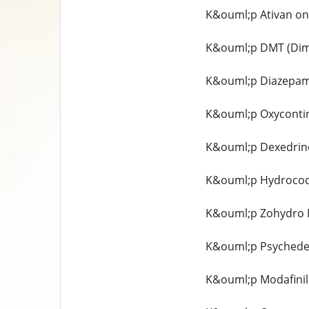
K&ouml;p Ativan onl
K&ouml;p DMT (Dime
K&ouml;p Diazepam 
K&ouml;p Oxycontin
K&ouml;p Dexedrine
K&ouml;p Hydrocod
K&ouml;p Zohydro E
K&ouml;p Psychede
K&ouml;p Modafinil 