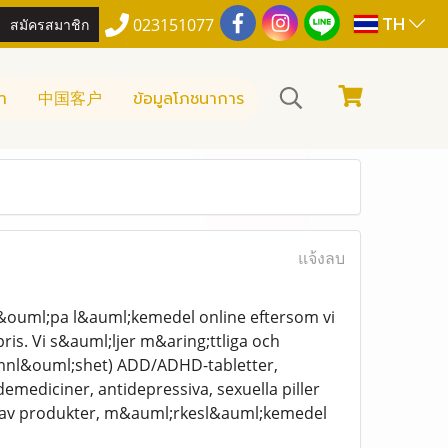
TH
สมัครสมาชิก
023151077
า
中国客户
ข้อมูลโภชนาการ
แจ้งลบ
k&ouml;pa l&auml;kemedel online eftersom vi
ris. Vi s&auml;ljer m&aring;ttliga och
mnl&ouml;shet) ADD/ADHD-tabletter,
ediciner, antidepressiva, sexuella piller
r av produkter, m&auml;rkesl&auml;kemedel