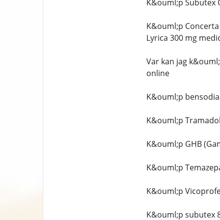
K&ouml;p Subutex On
K&ouml;p Concerta 
Lyrica 300 mg medic
Var kan jag k&ouml
online
K&ouml;p bensodia
K&ouml;p Tramadol
K&ouml;p GHB (Ga
K&ouml;p Temazepa
K&ouml;p Vicoprofe
K&ouml;p subutex 8