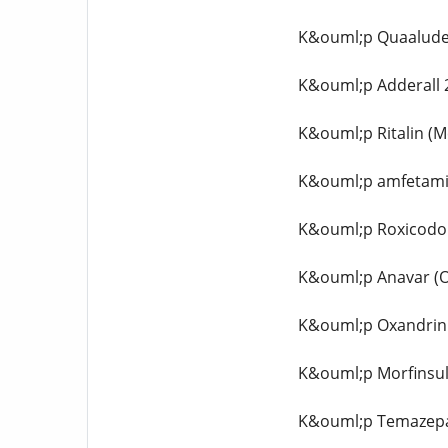
K&ouml;p Quaalude
K&ouml;p Adderall 
K&ouml;p Ritalin (M
K&ouml;p amfetamin
K&ouml;p Roxicodon
K&ouml;p Anavar (O
K&ouml;p Oxandrin 
K&ouml;p Morfinsulf
K&ouml;p Temazepam 