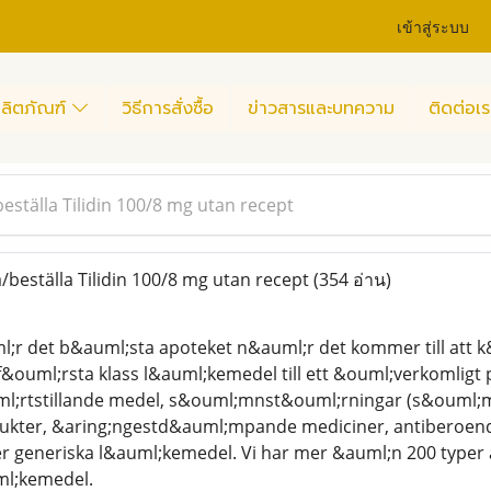
เข้าสู่ระบบ
ลิตภัณฑ์
วิธีการสั่งซื้อ
ข่าวสารและบทความ
ติดต่อเร
eställa Tilidin 100/8 mg utan recept
/beställa Tilidin 100/8 mg utan recept
(354 อ่าน)
;r det b&auml;sta apoteket n&auml;r det kommer till att 
&ouml;rsta klass l&auml;kemedel till ett &ouml;verkomligt p
l;rtstillande medel, s&ouml;mnst&ouml;rningar (s&ouml;
ukter, &aring;ngestd&auml;mpande mediciner, antiberoendem
er generiska l&auml;kemedel. Vi har mer &auml;n 200 type
ml;kemedel.