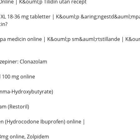
line | K&ouml;p Tilidin utan recept
XL 18-36 mg tabletter | K&ouml;p &aring;ngestd&auml;mpa
in?
;pa medicin online | K&ouml;p sm&auml;rtstillande | K&ou
zepiner: Clonazolam
 100 mg online
mma-Hydroxybutyrate)
m (Restoril)
n (Hydrocodone Ibuprofen) online |
mg online, Zolpidem