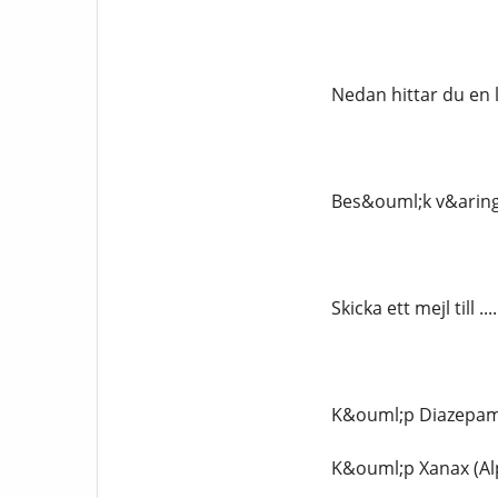
Nedan hittar du en 
Bes&ouml;k v&aring;r
Skicka ett mejl till .
K&ouml;p Diazepam,
K&ouml;p Xanax (Al