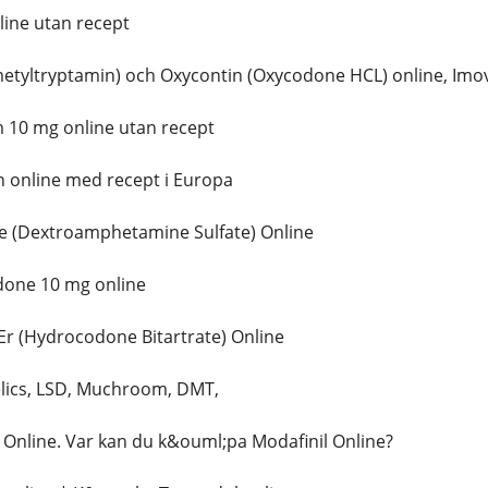
ine utan recept
tyltryptamin) och Oxycontin (Oxycodone HCL) online, Imov
10 mg online utan recept
 online med recept i Europa
 (Dextroamphetamine Sulfate) Online
one 10 mg online
r (Hydrocodone Bitartrate) Online
lics, LSD, Muchroom, DMT,
Online. Var kan du k&ouml;pa Modafinil Online?