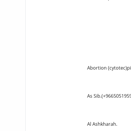
Abortion (cytotec)p
As Sib.(+966505195
Al Ashkharah.