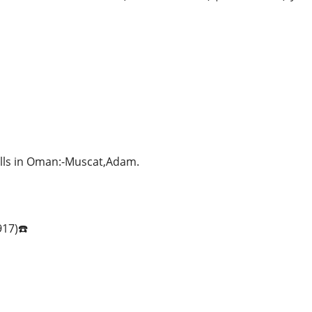
ills in Oman:-Muscat,Adam.
917)☎️