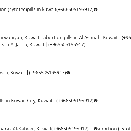
on (cytotec)pills in kuwait(+966505195917)☎️
 Farwaniyah, Kuwait |abortion pills in Al Asimah, Kuwait |(+
ls in Al Jahra, Kuwait |(+966505195917)
walli, Kuwait |(+966505195917)☎️
lls in Kuwait City, Kuwait |(+966505195917)☎️
ubarak Al-Kabeer, Kuwait(+966505195917) | ☎️abortion (cytot