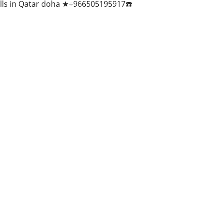
ills in Qatar doha ★+966505195917☎️