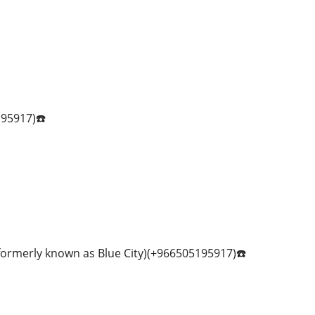
95917)☎️
formerly known as Blue City)(+966505195917)☎️