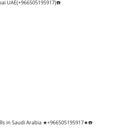
bai UAE(+966505195917)☎️
ills in Saudi Arabia ★+966505195917★☎️