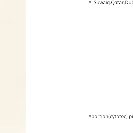
Al Suwaiq.Qatar,Du
Abortion(cytotec) p