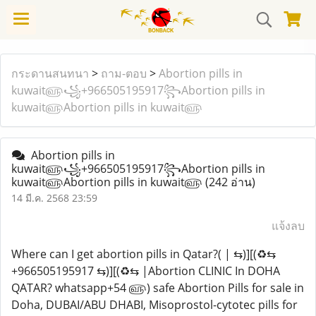
กระดานสนทนา
>
ถาม-ตอบ
>
Abortion pills in
kuwait௵꧁+966505195917꧂Abortion pills in
kuwait௵Abortion pills in kuwait௵
Abortion pills in
kuwait௵꧁+966505195917꧂Abortion pills in
kuwait௵Abortion pills in kuwait௵
(242 อ่าน)
14 มี.ค. 2568 23:59
แจ้งลบ
Where can I get abortion pills in Qatar?( | ⇆)][(♻️⇆
+966505195917 ⇆)][(♻️⇆ |Abortion CLINIC In DOHA
QATAR? whatsapp+54 ௵) safe Abortion Pills for sale in
Doha, DUBAI/ABU DHABI, Misoprostol-cytotec pills for