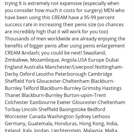
trying It is extremely not expensive (especially when
you consider how much it costs for surgery) MEN who
have been using this CREAM have a 95-99 percent
success rate in increasing their penis size (so chances
are incredibly high that it will work for you too)
Thousands of men worldwide are already enjoying the
benefits of bigger penis after using penis enlargement
CREAM &ndash; you could be next! Swaziland,
Zimbabwe, Mozambique, Angola.USA Europe Dubai
England Australia Manchester/Liverpool Nottingham-
Derby Oxford Lesotho Peterborough Cambridge
Sheffield York Gloucester-Cheltenham Blackburn-
Burnley Telford Blackburn-Burnley Grimsby Hastings
Thanet Blackburn-Burnley Burton-upon-Trent
Colchester Eastbourne Exeter Gloucester-Cheltenham
Torbay Lincoln Sheffield Basingstoke Bedford
Worcester Canada Washington Sydney Lethoso
Germany, Guatemala, Honduras, Hong Kong, India,
Ireland, Italy, Jordan, Liechtenstein, Malaysia, Malta,