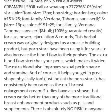
SIZE HERBAL C4-MAX PENIS ENLARGEMENT
CREAM/PILLS/OIL call or whatsapp 2772365105[/size]
<br style="font-size: 13px; box-sizing: border-box; color:
#151e25; font-family: Verdana, Tahoma, sans-serif;" />
[size= 13px; color: #151e25; font-family: Verdana,
Tahoma, sans-serif]&bull; (100% guaranteed results)
for size, power, ejaculation & rounds, This herbal
cream was originally designed as a muscle building
product, but porn stars have been using it for years to
also increase the blood flow to their penises. The extra
blood flow stretches your penis, which makes it wider.
The extra blood also improves sexual performance
and stamina. And of course, it helps you get in great
shape physically too! (Just look at the porn-stars!). has
consistently been rated as the no.1 breast
enlargement cream. Studies have also shown that
cream works better than any of the more traditional
breast enhancement products such as pills and
supplements. There is absolutely NO RISK to anyone