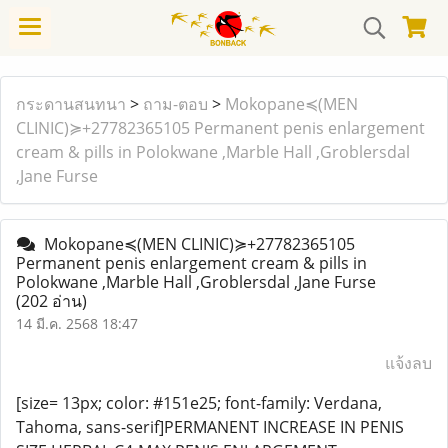
กระดานสนทนา
>
ถาม-ตอบ
>
Mokopane≼(MEN
CLINIC)≽+27782365105 Permanent penis enlargement
cream & pills in Polokwane ,Marble Hall ,Groblersdal
,Jane Furse
Mokopane≼(MEN CLINIC)≽+27782365105
Permanent penis enlargement cream & pills in
Polokwane ,Marble Hall ,Groblersdal ,Jane Furse
(202 อ่าน)
14 มี.ค. 2568 18:47
แจ้งลบ
[size= 13px; color: #151e25; font-family: Verdana,
Tahoma, sans-serif]PERMANENT INCREASE IN PENIS