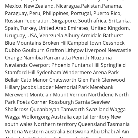
Mexico, New Zealand, Nicaragua,Pakistan,Panama,
Paraguay, Peru, Phillppines, Portugal, Puerto Rico,
Russian Federation, Singapore, South africa, Sri Lanka,
Spain, Turkey, United Arab Emirates, United Kingdom,
Uruguay, USA, Venezuela Albury Armidale Bathurst
Blue Mountains Broken HillCampbelltown Cessnock
Dubbo Goulburn Grafton Lithgow Liverpool Newcastle
Orange Namibia Parramatta Penrith Ntuzuma
Newlands Overport Phoenix Puntans Hill Springfield
Stamford Hill Sydenham Windermere Arena Park
Bellair Cato Manor Chatsworth Glen Park Glenwood
Hillary Jacobs Ladder Memorial Park Merebank
Merewent Montclair Mount Vernon Northdene North
Park Poets Corner Rossburgh Sarnia Seaview
Shallcross Queanbeyan Tamworth Swaziland Wagga
Wagga Wollongong Australia capital territory New
south wales Northern territory Queensland Tasmania
Victoria Western australia Botswana Abu Dhabi Al Ain