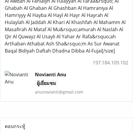
Al Awdah Al Fahlaiyn Al Fulayyah Al Faraa&rsquo; Al
Ghabah Al Ghaban Al Ghashban Al Hamraniya Al
Hamriyyy Al Hayba Al Hayl Al Hayr Al Hayrah Al
Hulaylah Al Jaddah Al Khari Al Khashfah Al Mahamm Al
Masafirah Al Mataf Al Mu&rsquo;amurah Al Naslah Al
Qir Al Quwayz Al Usayli Al Yahar Ar Rafa&rsquo;ah
Arthaban Athabat Ash Sha&rsquo;m As Sur Awanat
Baqal Bidiyah Daftah Dhadna Dibba Al-Fujai[/size]
197.184.109.102
Novianti Anu
ผู้เยี่ยมชม
anunovianti@gmail.com
ตอบกระทู้