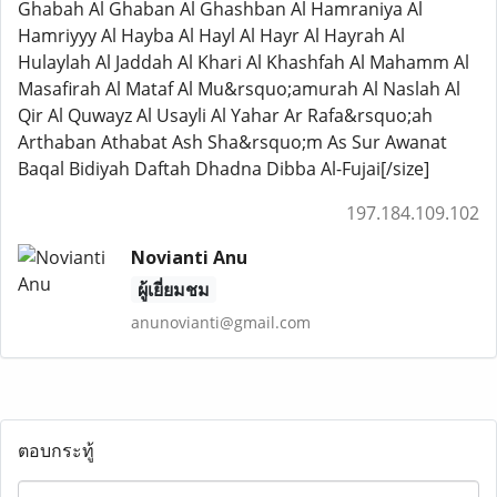
Ghabah Al Ghaban Al Ghashban Al Hamraniya Al
Hamriyyy Al Hayba Al Hayl Al Hayr Al Hayrah Al
Hulaylah Al Jaddah Al Khari Al Khashfah Al Mahamm Al
Masafirah Al Mataf Al Mu&rsquo;amurah Al Naslah Al
Qir Al Quwayz Al Usayli Al Yahar Ar Rafa&rsquo;ah
Arthaban Athabat Ash Sha&rsquo;m As Sur Awanat
Baqal Bidiyah Daftah Dhadna Dibba Al-Fujai[/size]
197.184.109.102
Novianti Anu
ผู้เยี่ยมชม
anunovianti@gmail.com
ตอบกระทู้