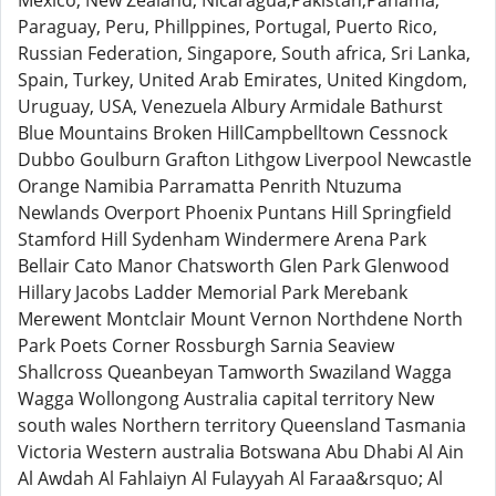
Mexico, New Zealand, Nicaragua,Pakistan,Panama,
Paraguay, Peru, Phillppines, Portugal, Puerto Rico,
Russian Federation, Singapore, South africa, Sri Lanka,
Spain, Turkey, United Arab Emirates, United Kingdom,
Uruguay, USA, Venezuela Albury Armidale Bathurst
Blue Mountains Broken HillCampbelltown Cessnock
Dubbo Goulburn Grafton Lithgow Liverpool Newcastle
Orange Namibia Parramatta Penrith Ntuzuma
Newlands Overport Phoenix Puntans Hill Springfield
Stamford Hill Sydenham Windermere Arena Park
Bellair Cato Manor Chatsworth Glen Park Glenwood
Hillary Jacobs Ladder Memorial Park Merebank
Merewent Montclair Mount Vernon Northdene North
Park Poets Corner Rossburgh Sarnia Seaview
Shallcross Queanbeyan Tamworth Swaziland Wagga
Wagga Wollongong Australia capital territory New
south wales Northern territory Queensland Tasmania
Victoria Western australia Botswana Abu Dhabi Al Ain
Al Awdah Al Fahlaiyn Al Fulayyah Al Faraa&rsquo; Al