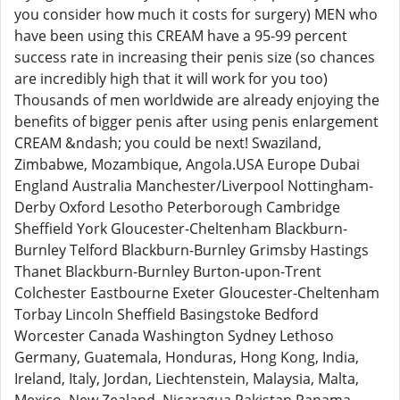
you consider how much it costs for surgery) MEN who
have been using this CREAM have a 95-99 percent
success rate in increasing their penis size (so chances
are incredibly high that it will work for you too)
Thousands of men worldwide are already enjoying the
benefits of bigger penis after using penis enlargement
CREAM &ndash; you could be next! Swaziland,
Zimbabwe, Mozambique, Angola.USA Europe Dubai
England Australia Manchester/Liverpool Nottingham-
Derby Oxford Lesotho Peterborough Cambridge
Sheffield York Gloucester-Cheltenham Blackburn-
Burnley Telford Blackburn-Burnley Grimsby Hastings
Thanet Blackburn-Burnley Burton-upon-Trent
Colchester Eastbourne Exeter Gloucester-Cheltenham
Torbay Lincoln Sheffield Basingstoke Bedford
Worcester Canada Washington Sydney Lethoso
Germany, Guatemala, Honduras, Hong Kong, India,
Ireland, Italy, Jordan, Liechtenstein, Malaysia, Malta,