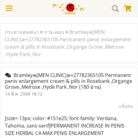
กระดานสนทนา
>
ถาม-ตอบ
>
Bramley≼(MEN
CLINIC)≽+27782365105 Permanent penis enlargement
cream & pills in Rosebank ,Organge Grove ,Melrose
,Hyde Park ,Nor
Bramley≼(MEN CLINIC)≽+27782365105 Permanent
penis enlargement cream & pills in Rosebank ,Organge
Grove ,Melrose ,Hyde Park ,Nor
(180 อ่าน)
14 มี.ค. 2568 18:12
แจ้งลบ
[size= 13px; color: #151e25; font-family: Verdana,
Tahoma, sans-serif]PERMANENT INCREASE IN PENIS
SIZE HERBAL C4-MAX PENIS ENLARGEMENT