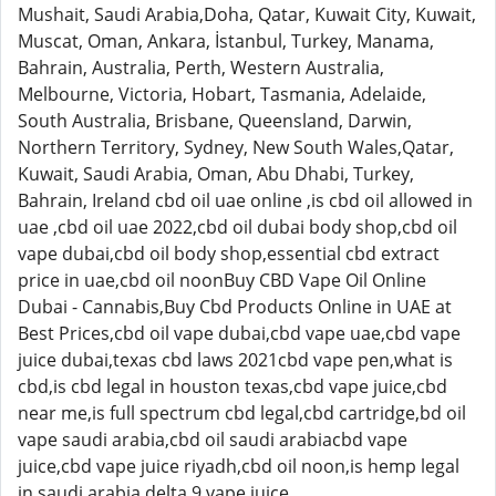
Mushait, Saudi Arabia,Doha, Qatar, Kuwait City, Kuwait,
Muscat, Oman, Ankara, İstanbul, Turkey, Manama,
Bahrain, Australia, Perth, Western Australia,
Melbourne, Victoria, Hobart, Tasmania, Adelaide,
South Australia, Brisbane, Queensland, Darwin,
Northern Territory, Sydney, New South Wales,Qatar,
Kuwait, Saudi Arabia, Oman, Abu Dhabi, Turkey,
Bahrain, Ireland cbd oil uae online ,is cbd oil allowed in
uae ,cbd oil uae 2022,cbd oil dubai body shop,cbd oil
vape dubai,cbd oil body shop,essential cbd extract
price in uae,cbd oil noonBuy CBD Vape Oil Online
Dubai - Cannabis,Buy Cbd Products Online in UAE at
Best Prices,cbd oil vape dubai,cbd vape uae,cbd vape
juice dubai,texas cbd laws 2021cbd vape pen,what is
cbd,is cbd legal in houston texas,cbd vape juice,cbd
near me,is full spectrum cbd legal,cbd cartridge,bd oil
vape saudi arabia,cbd oil saudi arabiacbd vape
juice,cbd vape juice riyadh,cbd oil noon,is hemp legal
in saudi arabia,delta 9 vape juice