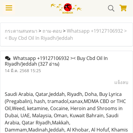
กระดานสนทนา
>
ถาม-ตอบ
>
Whatsapp +19127106932 >
< Buy Cbd Oil In Riyadh/Jeddah
Whatsapp +19127106932 >< Buy Cbd Oil In
Riyadh/Jeddah
(327 อ่าน)
14 มี.ค. 2568 15:25
แจ้งลบ
Saudi Arabia, Qatar,Jeddah, Riyadh, Doha, Buy Lyrica
(Pregabalin), hash, tramadol,xanax,MDMA CBD or THC
Oil,Weed, ketamine, Cocaine, Heroin and Shrooms in
Dubai, UAE, Malaysia, Oman, Kuwait Bahrain, Saudi
Arabia, Qatar Riyadh,Makkah,
Dammam,Madinah,Jeddah, Al Khobar, Al Hofuf, Khamis