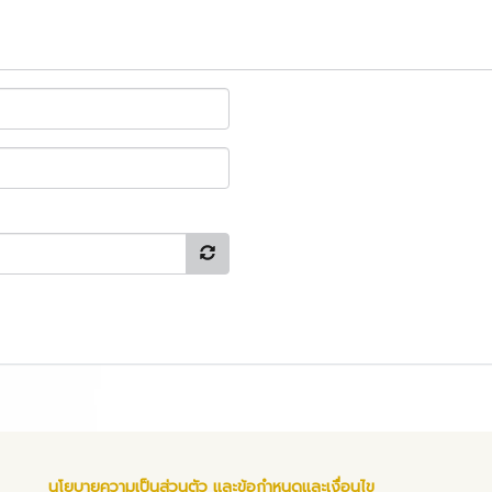
นโยบายความเป็นส่วนตัว และข้อกำหนดและเงื่อนไข