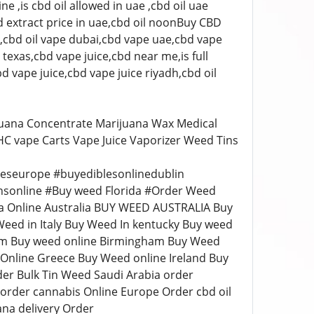
e ,is cbd oil allowed in uae ,cbd oil uae
d extract price in uae,cbd oil noonBuy CBD
s,cbd oil vape dubai,cbd vape uae,cbd vape
texas,cbd vape juice,cbd near me,is full
d vape juice,cbd vape juice riyadh,cbd oil
juana Concentrate Marijuana Wax Medical
THC vape Carts Vape Juice Vaporizer Weed Tins
leseurope #buyediblesonlinedublin
nsonline #Buy weed Florida #Order Weed
a Online Australia BUY WEED AUSTRALIA Buy
eed in Italy Buy Weed In kentucky Buy weed
ium Buy weed online Birmingham Buy Weed
nline Greece Buy Weed online Ireland Buy
der Bulk Tin Weed Saudi Arabia order
 order cannabis Online Europe Order cbd oil
na delivery Order