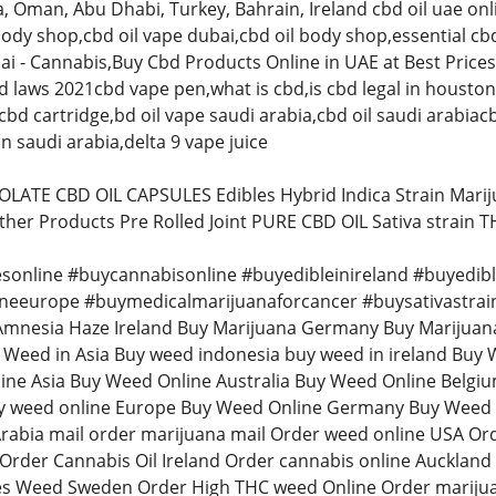
, Oman, Abu Dhabi, Turkey, Bahrain, Ireland cbd oil uae onlin
body shop,cbd oil vape dubai,cbd oil body shop,essential cb
ai - Cannabis,Buy Cbd Products Online in UAE at Best Price
d laws 2021cbd vape pen,what is cbd,is cbd legal in houston 
bd cartridge,bd oil vape saudi arabia,cbd oil saudi arabiacb
n saudi arabia,delta 9 vape juice
LATE CBD OIL CAPSULES Edibles Hybrid Indica Strain Mari
ther Products Pre Rolled Joint PURE CBD OIL Sativa strain 
sonline #buycannabisonline #buyedibleinireland #buyedib
neeurope #buymedicalmarijuanaforcancer #buysativastrai
Amnesia Haze Ireland Buy Marijuana Germany Buy Marijuan
eed in Asia Buy weed indonesia buy weed in ireland Buy W
line Asia Buy Weed Online Australia Buy Weed Online Belg
 weed online Europe Buy Weed Online Germany Buy Weed O
rabia mail order marijuana mail Order weed online USA Or
Order Cannabis Oil Ireland Order cannabis online Auckland
es Weed Sweden Order High THC weed Online Order marijua