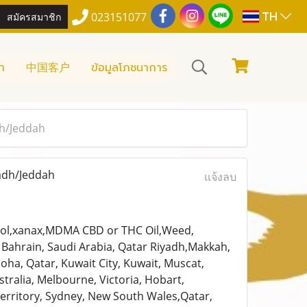
TH
สมัครสมาชิก
023151077
า
中国客户
ข้อมูลโภชนาการ
dh/Jeddah
adh/Jeddah
แจ้งลบ
madol,xanax,MDMA CBD or THC Oil,Weed,
Bahrain, Saudi Arabia, Qatar Riyadh,Makkah,
a, Qatar, Kuwait City, Kuwait, Muscat,
tralia, Melbourne, Victoria, Hobart,
erritory, Sydney, New South Wales,Qatar,