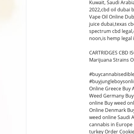
Kuwait, Saudi Arabia
2022,cbd oil dubai 
Vape Oil Online Dub
juice dubai,texas cb
spectrum cbd legal,c
noon,is hemp legal i
CARTRIDGES CBD ISO
Marijuana Strains O
#buycannabisedible
#buyjungleboysonli
Online Greece Buy 
Weed Germany Buy W
online Buy weed on
Online Denmark Buy
weed online Saudi A
cannabis in Europe 
turkey Order Cooki