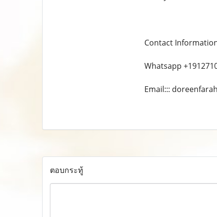
Contact Informatio
Whatsapp +191271
Email::: doreenfar
ตอบกระทู้