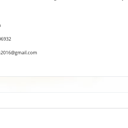
n
06932
ah2016@gmail.com