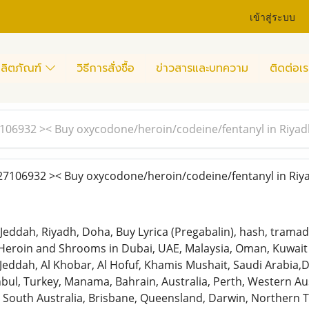
เข้าสู่ระบบ
ลิตภัณฑ์
วิธีการสั่งซื้อ
ข่าวสารและบทความ
ติดต่อเร
06932 >< Buy oxycodone/heroin/codeine/fentanyl in Riya
106932 >< Buy oxycodone/heroin/codeine/fentanyl in Riy
,Jeddah, Riyadh, Doha, Buy Lyrica (Pregabalin), hash, tra
Heroin and Shrooms in Dubai, UAE, Malaysia, Oman, Kuwait 
ah, Al Khobar, Al Hofuf, Khamis Mushait, Saudi Arabia,Doh
bul, Turkey, Manama, Bahrain, Australia, Perth, Western Aus
 South Australia, Brisbane, Queensland, Darwin, Northern T