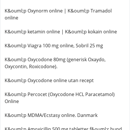
K&ouml;p Oxynorm online | K&ouml;p Tramadol
online
K&ouml;p ketamin online | K&ouml;p kokain online
K&ouml;p Viagra 100 mg online, Sobril 25 mg
K&ouml;p Oxycodone 80mg (generisk Oxaydo,
Oxycontin, Roxicodone).
K&ouml;p Oxycodone online utan recept
K&ouml;p Percocet (Oxycodone HCL Paracetamol)
Online
K&ouml;p MDMA/Ecstasy online. Danmark
K&ouml;p Amoxicillin 500 mg tabletter f&ouml;r hund