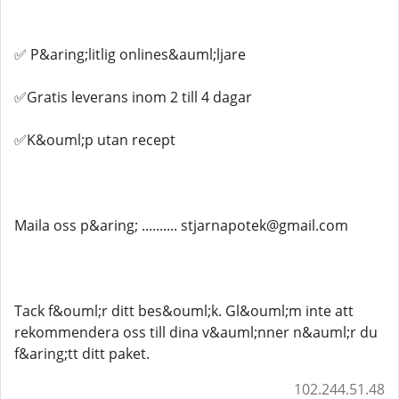
✅ P&aring;litlig onlines&auml;ljare
✅Gratis leverans inom 2 till 4 dagar
✅K&ouml;p utan recept
Maila oss p&aring; .......... stjarnapotek@gmail.com
Tack f&ouml;r ditt bes&ouml;k. Gl&ouml;m inte att
rekommendera oss till dina v&auml;nner n&auml;r du
f&aring;tt ditt paket.
102.244.51.48