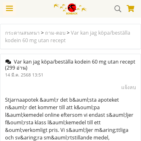
กระดานสนทนา
>
ถาม-ตอบ
>
Var kan jag köpa/beställa
kodein 60 mg utan recept
Var kan jag köpa/beställa kodein 60 mg utan recept
(299 อ่าน)
14 มี.ค. 2568 13:51
แจ้งลบ
Stjarnaapotek &auml;r det b&auml;sta apoteket
n&auml;r det kommer till att k&ouml;pa
l&auml;kemedel online eftersom vi endast s&auml;ljer
f&ouml;rsta klass l&auml;kemedel till ett
&ouml;verkomligt pris. Vi s&auml;ljer m&aring;ttliga
och sv&aring;ra sm&auml;rtstillande medel,