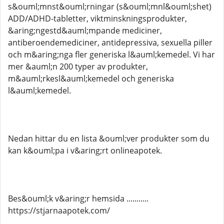
s&ouml;mnst&ouml;rningar (s&ouml;mnl&ouml;shet)
ADD/ADHD-tabletter, viktminskningsprodukter,
&aring;ngestd&auml;mpande mediciner,
antiberoendemediciner, antidepressiva, sexuella piller
och m&aring;nga fler generiska l&auml;kemedel. Vi har
mer &auml;n 200 typer av produkter,
m&auml;rkesl&auml;kemedel och generiska
l&auml;kemedel.
Nedan hittar du en lista &ouml;ver produkter som du
kan k&ouml;pa i v&aring;rt onlineapotek.
Bes&ouml;k v&aring;r hemsida ...........
https://stjarnaapotek.com/