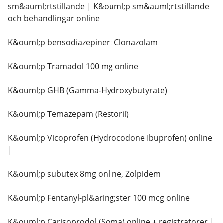
sm&auml;rtstillande | K&ouml;p sm&auml;rtstillande
och behandlingar online
K&ouml;p bensodiazepiner: Clonazolam
K&ouml;p Tramadol 100 mg online
K&ouml;p GHB (Gamma-Hydroxybutyrate)
K&ouml;p Temazepam (Restoril)
K&ouml;p Vicoprofen (Hydrocodone Ibuprofen) online
|
K&ouml;p subutex 8mg online, Zolpidem
K&ouml;p Fentanyl-pl&aring;ster 100 mcg online
K&ouml;p Carisoprodol (Soma) online + registratorer |