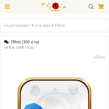
กระดานสนทนา
>
ถาม-ตอบ
>
F8bet
F8bet
(300 อ่าน)
14 มี.ค. 2568 13:25
แจ้งลบ