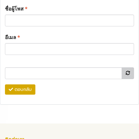
ชื่อผู้โพส
*
อีเมล
*
ตอบกลับ