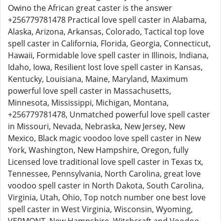
Owino the African great caster is the answer
+256779781478 Practical love spell caster in Alabama,
Alaska, Arizona, Arkansas, Colorado, Tactical top love
spell caster in California, Florida, Georgia, Connecticut,
Hawaii, Formidable love spell caster in Illinois, Indiana,
Idaho, Iowa, Resilient lost love spell caster in Kansas,
Kentucky, Louisiana, Maine, Maryland, Maximum
powerful love spell caster in Massachusetts,
Minnesota, Mississippi, Michigan, Montana,
+256779781478, Unmatched powerful love spell caster
in Missouri, Nevada, Nebraska, New Jersey, New
Mexico, Black magic voodoo love spell caster in New
York, Washington, New Hampshire, Oregon, fully
Licensed love traditional love spell caster in Texas tx,
Tennessee, Pennsylvania, North Carolina, great love
voodoo spell caster in North Dakota, South Carolina,
Virginia, Utah, Ohio, Top notch number one best love
spell caster in West Virginia, Wisconsin, Wyoming,