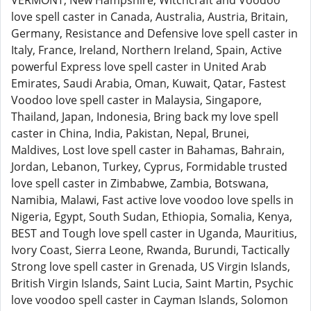
VERMONT, New Hampshire, Witchcraft and Voodoo
love spell caster in Canada, Australia, Austria, Britain,
Germany, Resistance and Defensive love spell caster in
Italy, France, Ireland, Northern Ireland, Spain, Active
powerful Express love spell caster in United Arab
Emirates, Saudi Arabia, Oman, Kuwait, Qatar, Fastest
Voodoo love spell caster in Malaysia, Singapore,
Thailand, Japan, Indonesia, Bring back my love spell
caster in China, India, Pakistan, Nepal, Brunei,
Maldives, Lost love spell caster in Bahamas, Bahrain,
Jordan, Lebanon, Turkey, Cyprus, Formidable trusted
love spell caster in Zimbabwe, Zambia, Botswana,
Namibia, Malawi, Fast active love voodoo love spells in
Nigeria, Egypt, South Sudan, Ethiopia, Somalia, Kenya,
BEST and Tough love spell caster in Uganda, Mauritius,
Ivory Coast, Sierra Leone, Rwanda, Burundi, Tactically
Strong love spell caster in Grenada, US Virgin Islands,
British Virgin Islands, Saint Lucia, Saint Martin, Psychic
love voodoo spell caster in Cayman Islands, Solomon