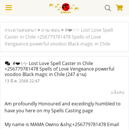
กระดานสนทนา
>
ถาม-ตอบ
>
#❤️✨✨ Lost Love Spell
Caster in Chile +256779781478 Spells of Love
Vengeance powerful voodoo Black magic in Chile
#❤️✨✨ Lost Love Spell Caster in Chile
+256779781478 Spells of Love Vengeance powerful
voodoo Black magic in Chile
(247 อ่าน)
13 มี.ค. 2568 22:47
แจ้งลบ
Am profoundly Honoured and excedingly humbled to
have you here on my Spells Casting page
My name is MAMA Owino &shy;+256779781478 Email