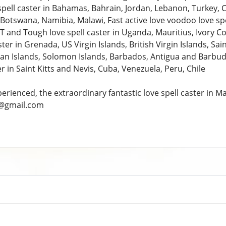
spell caster in Bahamas, Bahrain, Jordan, Lebanon, Turkey, C
otswana, Namibia, Malawi, Fast active love voodoo love spel
 and Tough love spell caster in Uganda, Mauritius, Ivory Co
ster in Grenada, US Virgin Islands, British Virgin Islands, Sa
man Islands, Solomon Islands, Barbados, Antigua and Barbud
er in Saint Kitts and Nevis, Cuba, Venezuela, Peru, Chile
perienced, the extraordinary fantastic love spell caster i
@gmail.com