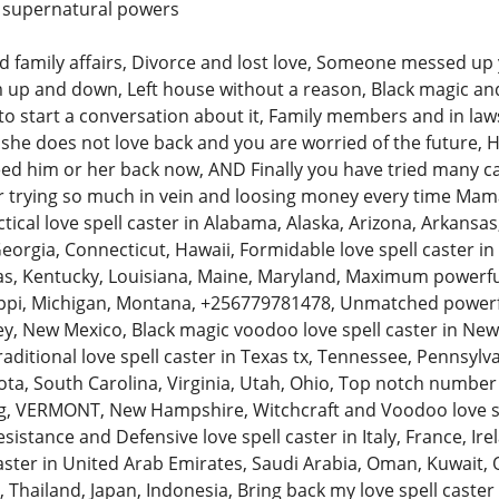
th supernatural powers
and family affairs, Divorce and lost love, Someone messed up
m up and down, Left house without a reason, Black magic a
 to start a conversation about it, Family members and in law
she does not love back and you are worried of the future, H
ed him or her back now, AND Finally you have tried many cas
ter trying so much in vein and loosing money every time Mam
cal love spell caster in Alabama, Alaska, Arizona, Arkansas, 
Georgia, Connecticut, Hawaii, Formidable love spell caster in Il
sas, Kentucky, Louisiana, Maine, Maryland, Maximum powerful
ppi, Michigan, Montana, +256779781478, Unmatched powerful
y, New Mexico, Black magic voodoo love spell caster in N
traditional love spell caster in Texas tx, Tennessee, Pennsyl
ta, South Carolina, Virginia, Utah, Ohio, Top notch number o
 VERMONT, New Hampshire, Witchcraft and Voodoo love spell
sistance and Defensive love spell caster in Italy, France, Ir
aster in United Arab Emirates, Saudi Arabia, Oman, Kuwait, Q
 Thailand, Japan, Indonesia, Bring back my love spell caster i