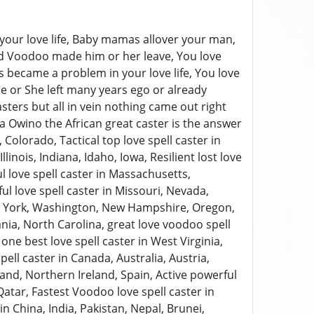
 your love life, Baby mamas allover your man,
nd Voodoo made him or her leave, You love
s became a problem in your love life, You love
e or She left many years ego or already
ters but all in vein nothing came out right
a Owino the African great caster is the answer
Colorado, Tactical top love spell caster in
linois, Indiana, Idaho, Iowa, Resilient lost love
 love spell caster in Massachusetts,
 love spell caster in Missouri, Nevada,
ew York, Washington, New Hampshire, Oregon,
vania, North Carolina, great love voodoo spell
ne best love spell caster in West Virginia,
 caster in Canada, Australia, Austria,
eland, Northern Ireland, Spain, Active powerful
atar, Fastest Voodoo love spell caster in
n China, India, Pakistan, Nepal, Brunei,