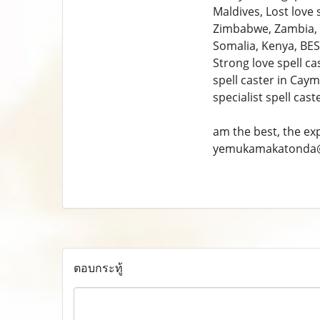
Maldives, Lost love 
Zimbabwe, Zambia, B
Somalia, Kenya, BEST
Strong love spell ca
spell caster in Cay
specialist spell cast
am the best, the ex
yemukamakatonda
ตอบกระทู้