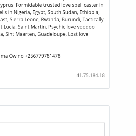
yprus, Formidable trusted love spell caster in
ls in Nigeria, Egypt, South Sudan, Ethiopia,
ast, Sierra Leone, Rwanda, Burundi, Tactically
int Lucia, Saint Martin, Psychic love voodoo
a, Sint Maarten, Guadeloupe, Lost love
n Mama Owino +256779781478
41.75.184.18