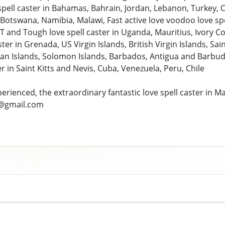
spell caster in Bahamas, Bahrain, Jordan, Lebanon, Turkey, C
otswana, Namibia, Malawi, Fast active love voodoo love spel
 and Tough love spell caster in Uganda, Mauritius, Ivory Co
ster in Grenada, US Virgin Islands, British Virgin Islands, Sa
man Islands, Solomon Islands, Barbados, Antigua and Barbud
er in Saint Kitts and Nevis, Cuba, Venezuela, Peru, Chile
perienced, the extraordinary fantastic love spell caster i
@gmail.com