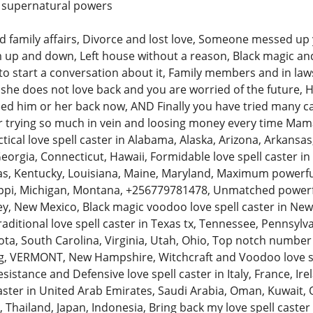
th supernatural powers
and family affairs, Divorce and lost love, Someone messed up
m up and down, Left house without a reason, Black magic a
 to start a conversation about it, Family members and in law
she does not love back and you are worried of the future, H
ed him or her back now, AND Finally you have tried many cas
ter trying so much in vein and loosing money every time Mam
cal love spell caster in Alabama, Alaska, Arizona, Arkansas, 
Georgia, Connecticut, Hawaii, Formidable love spell caster in Il
sas, Kentucky, Louisiana, Maine, Maryland, Maximum powerful
ppi, Michigan, Montana, +256779781478, Unmatched powerful
y, New Mexico, Black magic voodoo love spell caster in N
traditional love spell caster in Texas tx, Tennessee, Pennsyl
ta, South Carolina, Virginia, Utah, Ohio, Top notch number o
 VERMONT, New Hampshire, Witchcraft and Voodoo love spell
sistance and Defensive love spell caster in Italy, France, Ir
aster in United Arab Emirates, Saudi Arabia, Oman, Kuwait, Q
 Thailand, Japan, Indonesia, Bring back my love spell caster i