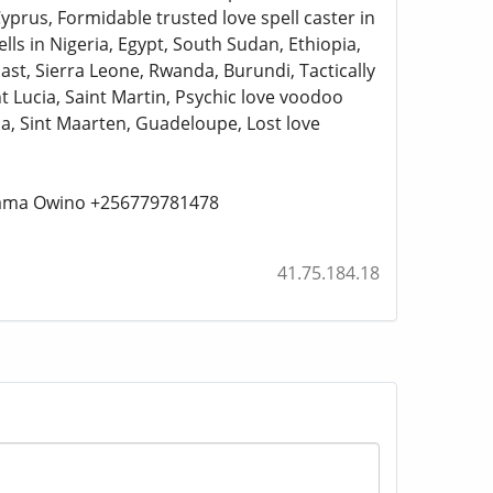
yprus, Formidable trusted love spell caster in
ls in Nigeria, Egypt, South Sudan, Ethiopia,
ast, Sierra Leone, Rwanda, Burundi, Tactically
int Lucia, Saint Martin, Psychic love voodoo
a, Sint Maarten, Guadeloupe, Lost love
n Mama Owino +256779781478
41.75.184.18