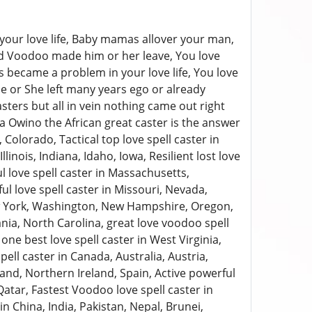
 your love life, Baby mamas allover your man,
nd Voodoo made him or her leave, You love
s became a problem in your love life, You love
e or She left many years ego or already
ters but all in vein nothing came out right
a Owino the African great caster is the answer
Colorado, Tactical top love spell caster in
linois, Indiana, Idaho, Iowa, Resilient lost love
 love spell caster in Massachusetts,
 love spell caster in Missouri, Nevada,
ew York, Washington, New Hampshire, Oregon,
vania, North Carolina, great love voodoo spell
ne best love spell caster in West Virginia,
 caster in Canada, Australia, Austria,
eland, Northern Ireland, Spain, Active powerful
atar, Fastest Voodoo love spell caster in
n China, India, Pakistan, Nepal, Brunei,