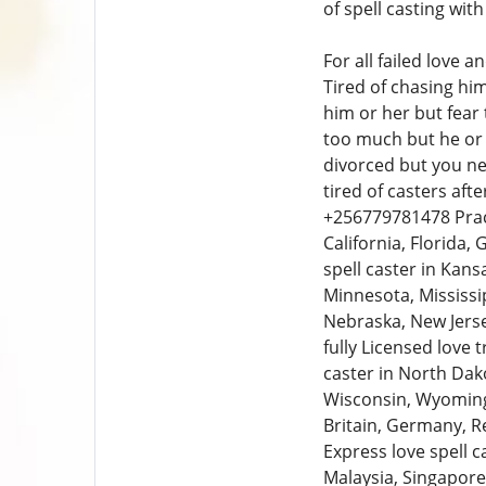
of spell casting wi
For all failed love 
Tired of chasing hi
him or her but fear
too much but he or 
divorced but you ne
tired of casters af
+256779781478 Practi
California, Florida, 
spell caster in Kan
Minnesota, Mississi
Nebraska, New Jerse
fully Licensed love 
caster in North Dako
Wisconsin, Wyoming,
Britain, Germany, Re
Express love spell c
Malaysia, Singapore,