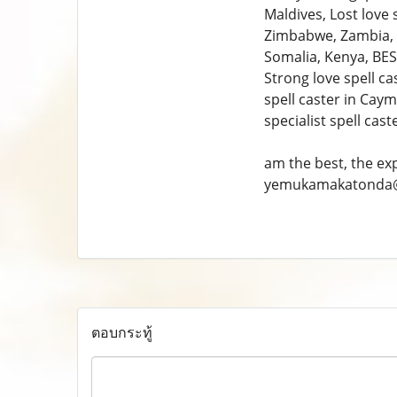
Maldives, Lost love 
Zimbabwe, Zambia, B
Somalia, Kenya, BEST
Strong love spell ca
spell caster in Cay
specialist spell cast
am the best, the ex
yemukamakatonda
ตอบกระทู้