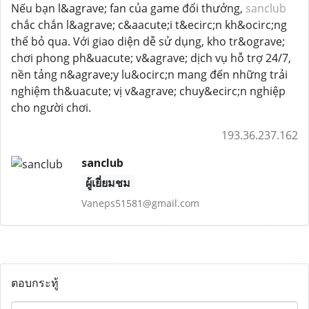
Nếu bạn l&agrave; fan của game đổi thưởng,
sanclub
chắc chắn l&agrave; c&aacute;i t&ecirc;n kh&ocirc;ng
thể bỏ qua. Với giao diện dễ sử dụng, kho tr&ograve;
chơi phong ph&uacute; v&agrave; dịch vụ hỗ trợ 24/7,
nền tảng n&agrave;y lu&ocirc;n mang đến những trải
nghiệm th&uacute; vị v&agrave; chuy&ecirc;n nghiệp
cho người chơi.
193.36.237.162
sanclub
ผู้เยี่ยมชม
Vaneps51581@gmail.com
ตอบกระทู้