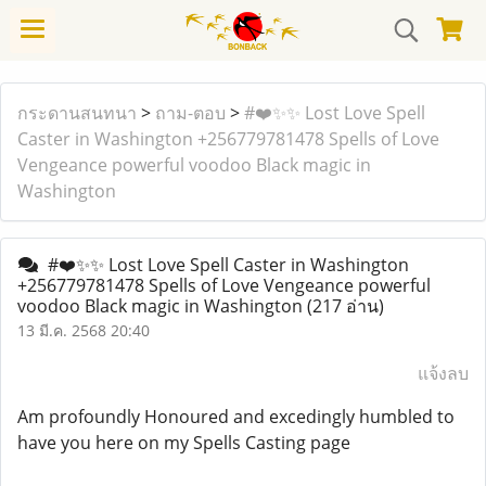
กระดานสนทนา
>
ถาม-ตอบ
>
#❤️✨✨ Lost Love Spell
Caster in Washington +256779781478 Spells of Love
Vengeance powerful voodoo Black magic in
Washington
#❤️✨✨ Lost Love Spell Caster in Washington
+256779781478 Spells of Love Vengeance powerful
voodoo Black magic in Washington
(217 อ่าน)
13 มี.ค. 2568 20:40
แจ้งลบ
Am profoundly Honoured and excedingly humbled to
have you here on my Spells Casting page