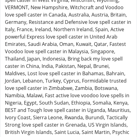
spell caster in West Virginia, Wisconsin, Wyoming,
VERMONT, New Hampshire, Witchcraft and Voodoo
love spell caster in Canada, Australia, Austria, Britain,
Germany, Resistance and Defensive love spell caster in
Italy, France, Ireland, Northern Ireland, Spain, Active
powerful Express love spell caster in United Arab
Emirates, Saudi Arabia, Oman, Kuwait, Qatar, Fastest
Voodoo love spell caster in Malaysia, Singapore,
Thailand, Japan, Indonesia, Bring back my love spell
caster in China, India, Pakistan, Nepal, Brunei,
Maldives, Lost love spell caster in Bahamas, Bahrain,
Jordan, Lebanon, Turkey, Cyprus, Formidable trusted
love spell caster in Zimbabwe, Zambia, Botswana,
Namibia, Malawi, Fast active love voodoo love spells in
Nigeria, Egypt, South Sudan, Ethiopia, Somalia, Kenya,
BEST and Tough love spell caster in Uganda, Mauritius,
Ivory Coast, Sierra Leone, Rwanda, Burundi, Tactically
Strong love spell caster in Grenada, US Virgin Islands,
British Virgin Islands, Saint Lucia, Saint Martin, Psychic