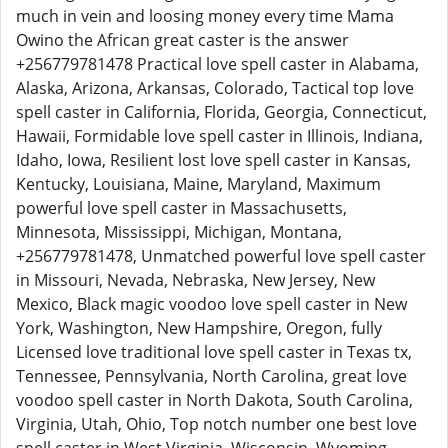
much in vein and loosing money every time Mama
Owino the African great caster is the answer
+256779781478 Practical love spell caster in Alabama,
Alaska, Arizona, Arkansas, Colorado, Tactical top love
spell caster in California, Florida, Georgia, Connecticut,
Hawaii, Formidable love spell caster in Illinois, Indiana,
Idaho, Iowa, Resilient lost love spell caster in Kansas,
Kentucky, Louisiana, Maine, Maryland, Maximum
powerful love spell caster in Massachusetts,
Minnesota, Mississippi, Michigan, Montana,
+256779781478, Unmatched powerful love spell caster
in Missouri, Nevada, Nebraska, New Jersey, New
Mexico, Black magic voodoo love spell caster in New
York, Washington, New Hampshire, Oregon, fully
Licensed love traditional love spell caster in Texas tx,
Tennessee, Pennsylvania, North Carolina, great love
voodoo spell caster in North Dakota, South Carolina,
Virginia, Utah, Ohio, Top notch number one best love