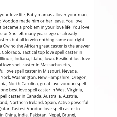
 your love life, Baby mamas allover your man,
nd Voodoo made him or her leave, You love
s became a problem in your love life, You love
e or She left many years ego or already
ters but all in vein nothing came out right
a Owino the African great caster is the answer
Colorado, Tactical top love spell caster in
linois, Indiana, Idaho, Iowa, Resilient lost love
 love spell caster in Massachusetts,
 love spell caster in Missouri, Nevada,
ew York, Washington, New Hampshire, Oregon,
vania, North Carolina, great love voodoo spell
ne best love spell caster in West Virginia,
 caster in Canada, Australia, Austria,
eland, Northern Ireland, Spain, Active powerful
atar, Fastest Voodoo love spell caster in
n China, India, Pakistan, Nepal, Brunei,