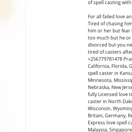
of spell casting wi
For all failed love 
Tired of chasing hi
him or her but fear
too much but he or 
divorced but you ne
tired of casters af
+256779781478 Practi
California, Florida, 
spell caster in Kan
Minnesota, Mississi
Nebraska, New Jerse
fully Licensed love 
caster in North Dako
Wisconsin, Wyoming,
Britain, Germany, Re
Express love spell c
Malaysia, Singapore,