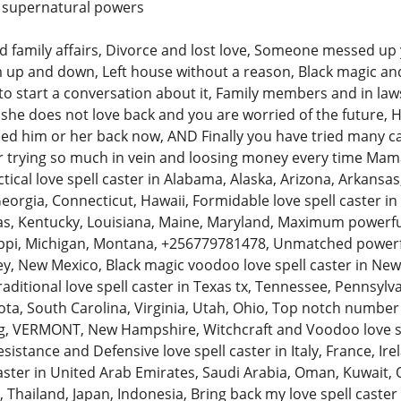
th supernatural powers
and family affairs, Divorce and lost love, Someone messed up
m up and down, Left house without a reason, Black magic a
 to start a conversation about it, Family members and in law
she does not love back and you are worried of the future, H
ed him or her back now, AND Finally you have tried many cas
ter trying so much in vein and loosing money every time Mam
cal love spell caster in Alabama, Alaska, Arizona, Arkansas, 
Georgia, Connecticut, Hawaii, Formidable love spell caster in Il
sas, Kentucky, Louisiana, Maine, Maryland, Maximum powerful
ppi, Michigan, Montana, +256779781478, Unmatched powerful
y, New Mexico, Black magic voodoo love spell caster in N
traditional love spell caster in Texas tx, Tennessee, Pennsyl
ta, South Carolina, Virginia, Utah, Ohio, Top notch number o
 VERMONT, New Hampshire, Witchcraft and Voodoo love spell
sistance and Defensive love spell caster in Italy, France, Ir
aster in United Arab Emirates, Saudi Arabia, Oman, Kuwait, Q
 Thailand, Japan, Indonesia, Bring back my love spell caster i