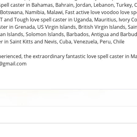
spell caster in Bahamas, Bahrain, Jordan, Lebanon, Turkey, C
otswana, Namibia, Malawi, Fast active love voodoo love spel
 and Tough love spell caster in Uganda, Mauritius, Ivory Co
ster in Grenada, US Virgin Islands, British Virgin Islands, Sa
man Islands, Solomon Islands, Barbados, Antigua and Barbud
er in Saint Kitts and Nevis, Cuba, Venezuela, Peru, Chile
perienced, the extraordinary fantastic love spell caster i
@gmail.com