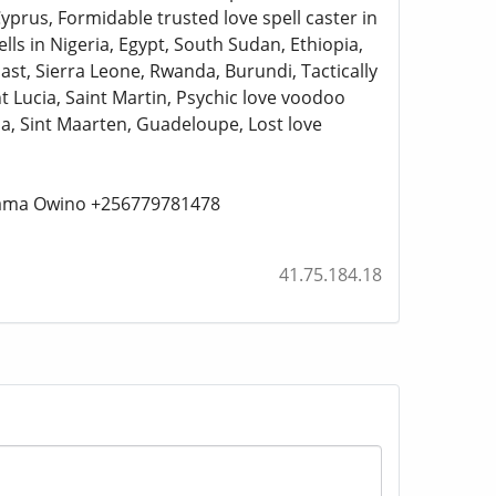
yprus, Formidable trusted love spell caster in
ls in Nigeria, Egypt, South Sudan, Ethiopia,
ast, Sierra Leone, Rwanda, Burundi, Tactically
int Lucia, Saint Martin, Psychic love voodoo
a, Sint Maarten, Guadeloupe, Lost love
n Mama Owino +256779781478
41.75.184.18