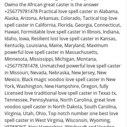
Owino the African great caster is the answer
+256779781478 Practical love spell caster in Alabama,
Alaska, Arizona, Arkansas, Colorado, Tactical top love
spell caster in California, Florida, Georgia, Connecticut,
Hawaii, Formidable love spell caster in Illinois, Indiana,
Idaho, Iowa, Resilient lost love spell caster in Kansas,
Kentucky, Louisiana, Maine, Maryland, Maximum
powerful love spell caster in Massachusetts,
Minnesota, Mississippi, Michigan, Montana,
+256779781478, Unmatched powerful love spell caster
in Missouri, Nevada, Nebraska, New Jersey, New
Mexico, Black magic voodoo love spell caster in New
York, Washington, New Hampshire, Oregon, fully
Licensed love traditional love spell caster in Texas tx,
Tennessee, Pennsylvania, North Carolina, great love
voodoo spell caster in North Dakota, South Carolina,
Virginia, Utah, Ohio, Top notch number one best love
spell caster in West Virginia, Wisconsin, Wyoming,