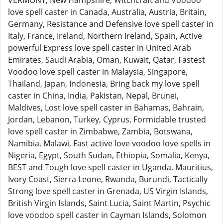
VERMONT, New Hampshire, Witchcraft and Voodoo
love spell caster in Canada, Australia, Austria, Britain,
Germany, Resistance and Defensive love spell caster in
Italy, France, Ireland, Northern Ireland, Spain, Active
powerful Express love spell caster in United Arab
Emirates, Saudi Arabia, Oman, Kuwait, Qatar, Fastest
Voodoo love spell caster in Malaysia, Singapore,
Thailand, Japan, Indonesia, Bring back my love spell
caster in China, India, Pakistan, Nepal, Brunei,
Maldives, Lost love spell caster in Bahamas, Bahrain,
Jordan, Lebanon, Turkey, Cyprus, Formidable trusted
love spell caster in Zimbabwe, Zambia, Botswana,
Namibia, Malawi, Fast active love voodoo love spells in
Nigeria, Egypt, South Sudan, Ethiopia, Somalia, Kenya,
BEST and Tough love spell caster in Uganda, Mauritius,
Ivory Coast, Sierra Leone, Rwanda, Burundi, Tactically
Strong love spell caster in Grenada, US Virgin Islands,
British Virgin Islands, Saint Lucia, Saint Martin, Psychic
love voodoo spell caster in Cayman Islands, Solomon