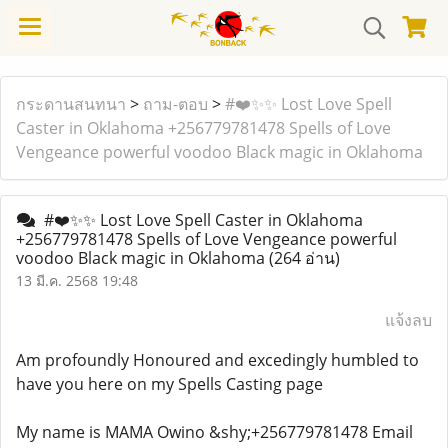
กระดานสนทนา
>
ถาม-ตอบ
>
#❤️✨✨ Lost Love Spell
Caster in Oklahoma +256779781478 Spells of Love
Vengeance powerful voodoo Black magic in Oklahoma
#❤️✨✨ Lost Love Spell Caster in Oklahoma
+256779781478 Spells of Love Vengeance powerful
voodoo Black magic in Oklahoma
(264 อ่าน)
13 มี.ค. 2568 19:48
แจ้งลบ
Am profoundly Honoured and excedingly humbled to
have you here on my Spells Casting page
My name is MAMA Owino &shy;+256779781478 Email