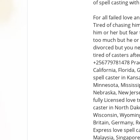
of spell casting wi
For all failed love 
Tired of chasing hi
him or her but fear
too much but he or 
divorced but you ne
tired of casters af
+256779781478 Practi
California, Florida, 
spell caster in Kan
Minnesota, Mississi
Nebraska, New Jerse
fully Licensed love 
caster in North Dako
Wisconsin, Wyoming,
Britain, Germany, Re
Express love spell c
Malaysia, Singapore,