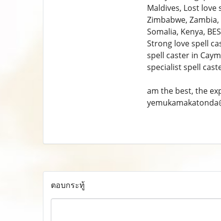
Maldives, Lost love 
Zimbabwe, Zambia, B
Somalia, Kenya, BEST
Strong love spell ca
spell caster in Cay
specialist spell cast
am the best, the ex
yemukamakatonda
ตอบกระทู้