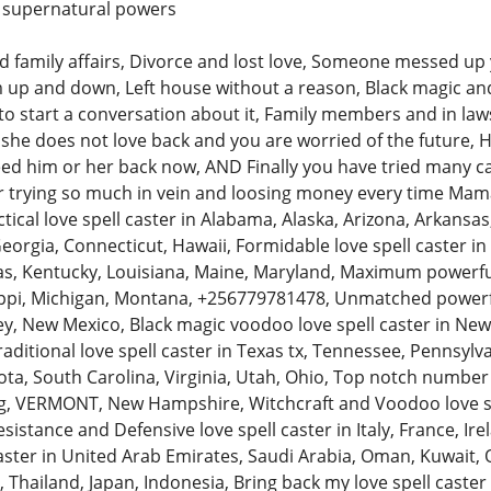
th supernatural powers
and family affairs, Divorce and lost love, Someone messed up
m up and down, Left house without a reason, Black magic a
 to start a conversation about it, Family members and in law
she does not love back and you are worried of the future, H
ed him or her back now, AND Finally you have tried many cas
ter trying so much in vein and loosing money every time Mam
cal love spell caster in Alabama, Alaska, Arizona, Arkansas, 
Georgia, Connecticut, Hawaii, Formidable love spell caster in Il
sas, Kentucky, Louisiana, Maine, Maryland, Maximum powerful
ppi, Michigan, Montana, +256779781478, Unmatched powerful
y, New Mexico, Black magic voodoo love spell caster in N
traditional love spell caster in Texas tx, Tennessee, Pennsyl
ta, South Carolina, Virginia, Utah, Ohio, Top notch number o
 VERMONT, New Hampshire, Witchcraft and Voodoo love spell
sistance and Defensive love spell caster in Italy, France, Ir
aster in United Arab Emirates, Saudi Arabia, Oman, Kuwait, Q
 Thailand, Japan, Indonesia, Bring back my love spell caster i