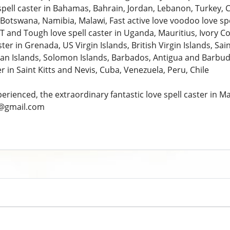
spell caster in Bahamas, Bahrain, Jordan, Lebanon, Turkey, C
otswana, Namibia, Malawi, Fast active love voodoo love spel
 and Tough love spell caster in Uganda, Mauritius, Ivory Co
ster in Grenada, US Virgin Islands, British Virgin Islands, Sa
man Islands, Solomon Islands, Barbados, Antigua and Barbud
er in Saint Kitts and Nevis, Cuba, Venezuela, Peru, Chile
perienced, the extraordinary fantastic love spell caster i
@gmail.com