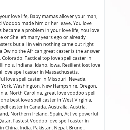
 your love life, Baby mamas allover your man,
nd Voodoo made him or her leave, You love
s became a problem in your love life, You love
e or She left many years ego or already
ters but all in vein nothing came out right
a Owino the African great caster is the answer
Colorado, Tactical top love spell caster in
linois, Indiana, Idaho, Iowa, Resilient lost love
 love spell caster in Massachusetts,
 love spell caster in Missouri, Nevada,
ew York, Washington, New Hampshire, Oregon,
vania, North Carolina, great love voodoo spell
ne best love spell caster in West Virginia,
 caster in Canada, Australia, Austria,
eland, Northern Ireland, Spain, Active powerful
atar, Fastest Voodoo love spell caster in
n China, India, Pakistan, Nepal, Brunei,