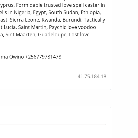
yprus, Formidable trusted love spell caster in
ls in Nigeria, Egypt, South Sudan, Ethiopia,
ast, Sierra Leone, Rwanda, Burundi, Tactically
int Lucia, Saint Martin, Psychic love voodoo
a, Sint Maarten, Guadeloupe, Lost love
n Mama Owino +256779781478
41.75.184.18