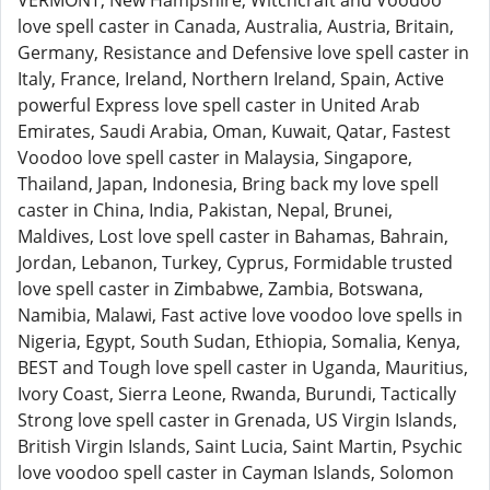
VERMONT, New Hampshire, Witchcraft and Voodoo
love spell caster in Canada, Australia, Austria, Britain,
Germany, Resistance and Defensive love spell caster in
Italy, France, Ireland, Northern Ireland, Spain, Active
powerful Express love spell caster in United Arab
Emirates, Saudi Arabia, Oman, Kuwait, Qatar, Fastest
Voodoo love spell caster in Malaysia, Singapore,
Thailand, Japan, Indonesia, Bring back my love spell
caster in China, India, Pakistan, Nepal, Brunei,
Maldives, Lost love spell caster in Bahamas, Bahrain,
Jordan, Lebanon, Turkey, Cyprus, Formidable trusted
love spell caster in Zimbabwe, Zambia, Botswana,
Namibia, Malawi, Fast active love voodoo love spells in
Nigeria, Egypt, South Sudan, Ethiopia, Somalia, Kenya,
BEST and Tough love spell caster in Uganda, Mauritius,
Ivory Coast, Sierra Leone, Rwanda, Burundi, Tactically
Strong love spell caster in Grenada, US Virgin Islands,
British Virgin Islands, Saint Lucia, Saint Martin, Psychic
love voodoo spell caster in Cayman Islands, Solomon