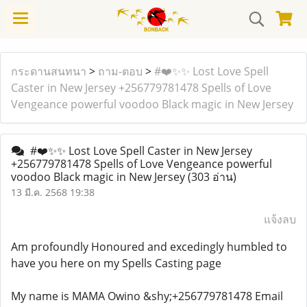
กระดานสนทนา
>
ถาม-ตอบ
>
#❤️✨✨ Lost Love Spell
Caster in New Jersey +256779781478 Spells of Love
Vengeance powerful voodoo Black magic in New Jersey
#❤️✨✨ Lost Love Spell Caster in New Jersey
+256779781478 Spells of Love Vengeance powerful
voodoo Black magic in New Jersey
(303 อ่าน)
13 มี.ค. 2568 19:38
แจ้งลบ
Am profoundly Honoured and excedingly humbled to
have you here on my Spells Casting page
My name is MAMA Owino &shy;+256779781478 Email