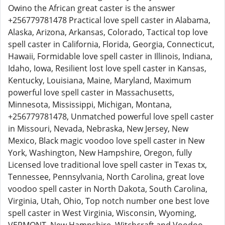
Owino the African great caster is the answer
+256779781478 Practical love spell caster in Alabama,
Alaska, Arizona, Arkansas, Colorado, Tactical top love
spell caster in California, Florida, Georgia, Connecticut,
Hawaii, Formidable love spell caster in Illinois, Indiana,
Idaho, Iowa, Resilient lost love spell caster in Kansas,
Kentucky, Louisiana, Maine, Maryland, Maximum
powerful love spell caster in Massachusetts,
Minnesota, Mississippi, Michigan, Montana,
+256779781478, Unmatched powerful love spell caster
in Missouri, Nevada, Nebraska, New Jersey, New
Mexico, Black magic voodoo love spell caster in New
York, Washington, New Hampshire, Oregon, fully
Licensed love traditional love spell caster in Texas tx,
Tennessee, Pennsylvania, North Carolina, great love
voodoo spell caster in North Dakota, South Carolina,
Virginia, Utah, Ohio, Top notch number one best love
spell caster in West Virginia, Wisconsin, Wyoming,