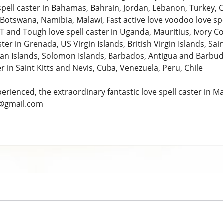
spell caster in Bahamas, Bahrain, Jordan, Lebanon, Turkey, C
otswana, Namibia, Malawi, Fast active love voodoo love spel
 and Tough love spell caster in Uganda, Mauritius, Ivory Co
ster in Grenada, US Virgin Islands, British Virgin Islands, Sa
man Islands, Solomon Islands, Barbados, Antigua and Barbud
er in Saint Kitts and Nevis, Cuba, Venezuela, Peru, Chile
perienced, the extraordinary fantastic love spell caster i
@gmail.com