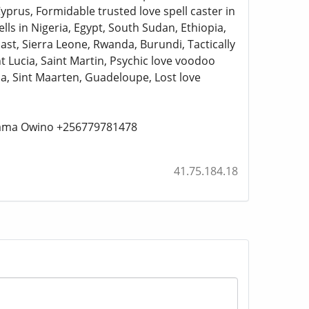
yprus, Formidable trusted love spell caster in
ls in Nigeria, Egypt, South Sudan, Ethiopia,
ast, Sierra Leone, Rwanda, Burundi, Tactically
int Lucia, Saint Martin, Psychic love voodoo
a, Sint Maarten, Guadeloupe, Lost love
n Mama Owino +256779781478
41.75.184.18