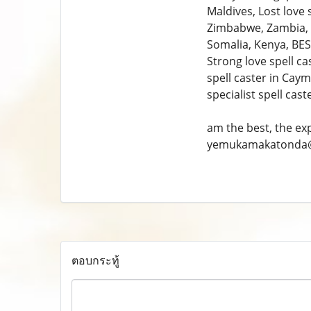
Maldives, Lost love 
Zimbabwe, Zambia, B
Somalia, Kenya, BEST
Strong love spell ca
spell caster in Cay
specialist spell cast
am the best, the ex
yemukamakatonda
ตอบกระทู้