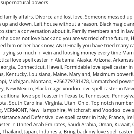
th supernatural powers
and family affairs, Divorce and lost love, Someone messed up
m up and down, Left house without a reason, Black magic a
 to start a conversation about it, Family members and in law
she does not love back and you are worried of the future, H
ed him or her back now, AND Finally you have tried many cas
ter trying so much in vein and loosing money every time Mam
cal love spell caster in Alabama, Alaska, Arizona, Arkansas, 
Georgia, Connecticut, Hawaii, Formidable love spell caster in Il
sas, Kentucky, Louisiana, Maine, Maryland, Maximum powerful
ppi, Michigan, Montana, +256779781478, Unmatched powerful
y, New Mexico, Black magic voodoo love spell caster in N
traditional love spell caster in Texas tx, Tennessee, Pennsyl
ta, South Carolina, Virginia, Utah, Ohio, Top notch number o
 VERMONT, New Hampshire, Witchcraft and Voodoo love spell
sistance and Defensive love spell caster in Italy, France, Ir
aster in United Arab Emirates, Saudi Arabia, Oman, Kuwait, Q
 Thailand, Japan, Indonesia, Bring back my love spell caster i