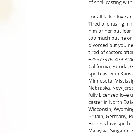
of spell casting wi
For all failed love 
Tired of chasing hi
him or her but fear
too much but he or 
divorced but you ne
tired of casters af
+256779781478 Practi
California, Florida, 
spell caster in Kan
Minnesota, Mississi
Nebraska, New Jerse
fully Licensed love 
caster in North Dako
Wisconsin, Wyoming,
Britain, Germany, Re
Express love spell c
Malaysia, Singapore,