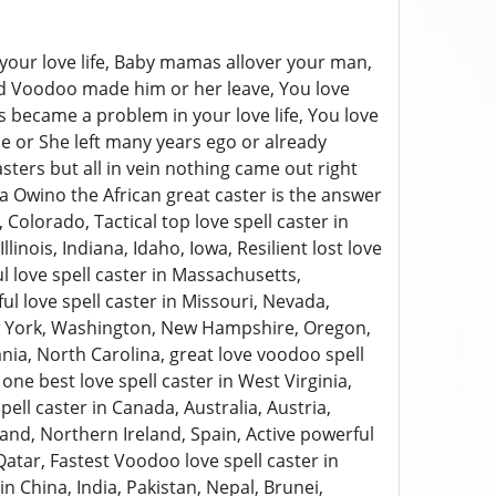
 your love life, Baby mamas allover your man,
nd Voodoo made him or her leave, You love
s became a problem in your love life, You love
e or She left many years ego or already
ters but all in vein nothing came out right
a Owino the African great caster is the answer
Colorado, Tactical top love spell caster in
linois, Indiana, Idaho, Iowa, Resilient lost love
 love spell caster in Massachusetts,
 love spell caster in Missouri, Nevada,
ew York, Washington, New Hampshire, Oregon,
vania, North Carolina, great love voodoo spell
ne best love spell caster in West Virginia,
 caster in Canada, Australia, Austria,
eland, Northern Ireland, Spain, Active powerful
atar, Fastest Voodoo love spell caster in
n China, India, Pakistan, Nepal, Brunei,