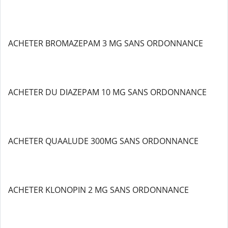
ACHETER BROMAZEPAM 3 MG SANS ORDONNANCE
ACHETER DU DIAZEPAM 10 MG SANS ORDONNANCE
ACHETER QUAALUDE 300MG SANS ORDONNANCE
ACHETER KLONOPIN 2 MG SANS ORDONNANCE