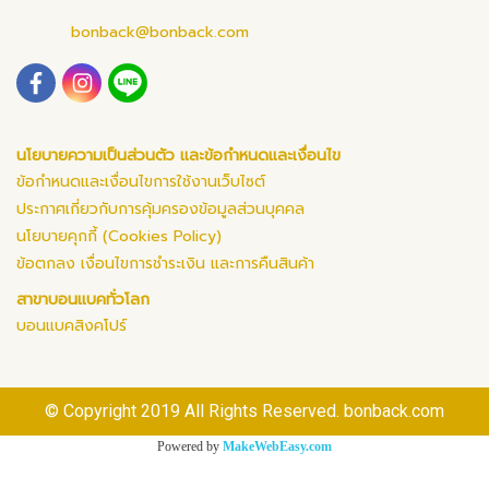
bonback@bonback.com
นโยบายความเป็นส่วนตัว และข้อกำหนดและเงื่อนไข
ข้อกำหนดและเงื่อนไขการใช้งานเว็บไซต์
ประกาศเกี่ยวกับการคุ้มครองข้อมูลส่วนบุคคล
นโยบายคุกกี้ (Cookies Policy)
ข้อตกลง เงื่อนไขการชำระเงิน และการคืนสินค้า
สาขาบอนแบคทั่วโลก
บอนแบคสิงคโปร์
© Copyright 2019 All Rights Reserved. bonback.com
Powered by
MakeWebEasy.com