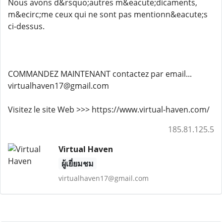
Nous avons d&rsquo;autres m&eacute;dicaments,
m&ecirc;me ceux qui ne sont pas mentionn&eacute;s
ci-dessus.
COMMANDEZ MAINTENANT contactez par email...
virtualhaven17@gmail.com
Visitez le site Web >>> https://www.virtual-haven.com/
185.81.125.5
Virtual Haven
ผู้เยี่ยมชม
virtualhaven17@gmail.com