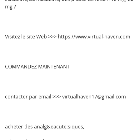
mg ?
Visitez le site Web >>> https://www.virtual-haven.com
COMMANDEZ MAINTENANT
contacter par email >>> virtualhaven17@gmail.com
acheter des analg&eacute;siques,