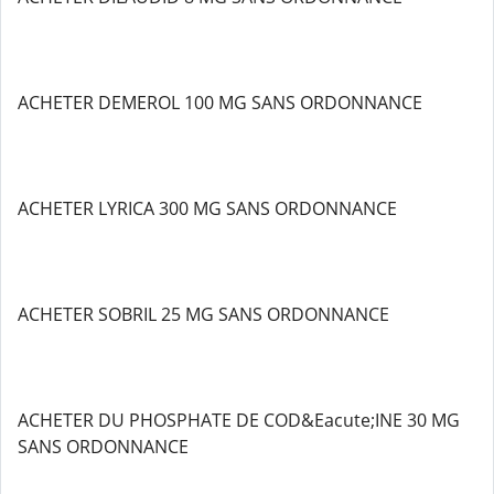
ACHETER DEMEROL 100 MG SANS ORDONNANCE
ACHETER LYRICA 300 MG SANS ORDONNANCE
ACHETER SOBRIL 25 MG SANS ORDONNANCE
ACHETER DU PHOSPHATE DE COD&Eacute;INE 30 MG
SANS ORDONNANCE