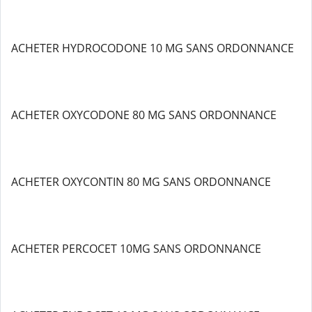
ACHETER HYDROCODONE 10 MG SANS ORDONNANCE
ACHETER OXYCODONE 80 MG SANS ORDONNANCE
ACHETER OXYCONTIN 80 MG SANS ORDONNANCE
ACHETER PERCOCET 10MG SANS ORDONNANCE