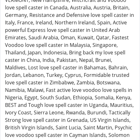
VERMONT, New Hampshire, Witchcraft and Voodoo
love spell caster in Canada, Australia, Austria, Britain,
Germany, Resistance and Defensive love spell caster in
Italy, France, Ireland, Northern Ireland, Spain, Active
powerful Express love spell caster in United Arab
Emirates, Saudi Arabia, Oman, Kuwait, Qatar, Fastest
Voodoo love spell caster in Malaysia, Singapore,
Thailand, Japan, Indonesia, Bring back my love spell
caster in China, India, Pakistan, Nepal, Brunei,
Maldives, Lost love spell caster in Bahamas, Bahrain,
Jordan, Lebanon, Turkey, Cyprus, Formidable trusted
love spell caster in Zimbabwe, Zambia, Botswana,
Namibia, Malawi, Fast active love voodoo love spells in
Nigeria, Egypt, South Sudan, Ethiopia, Somalia, Kenya,
BEST and Tough love spell caster in Uganda, Mauritius,
Ivory Coast, Sierra Leone, Rwanda, Burundi, Tactically
Strong love spell caster in Grenada, US Virgin Islands,
British Virgin Islands, Saint Lucia, Saint Martin, Psychic
love voodoo spell caster in Cayman Islands, Solomon