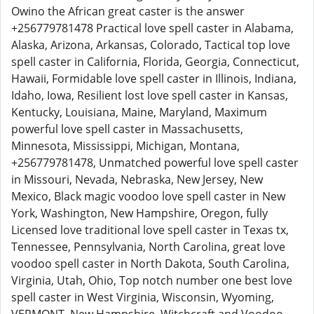
Owino the African great caster is the answer
+256779781478 Practical love spell caster in Alabama,
Alaska, Arizona, Arkansas, Colorado, Tactical top love
spell caster in California, Florida, Georgia, Connecticut,
Hawaii, Formidable love spell caster in Illinois, Indiana,
Idaho, Iowa, Resilient lost love spell caster in Kansas,
Kentucky, Louisiana, Maine, Maryland, Maximum
powerful love spell caster in Massachusetts,
Minnesota, Mississippi, Michigan, Montana,
+256779781478, Unmatched powerful love spell caster
in Missouri, Nevada, Nebraska, New Jersey, New
Mexico, Black magic voodoo love spell caster in New
York, Washington, New Hampshire, Oregon, fully
Licensed love traditional love spell caster in Texas tx,
Tennessee, Pennsylvania, North Carolina, great love
voodoo spell caster in North Dakota, South Carolina,
Virginia, Utah, Ohio, Top notch number one best love
spell caster in West Virginia, Wisconsin, Wyoming,