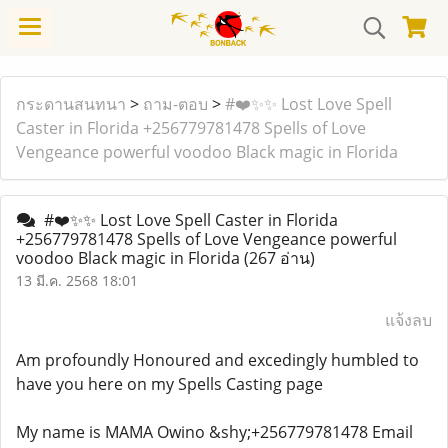
กระดานสนทนา
>
ถาม-ตอบ
>
#❤️✨✨ Lost Love Spell
Caster in Florida +256779781478 Spells of Love
Vengeance powerful voodoo Black magic in Florida
#❤️✨✨ Lost Love Spell Caster in Florida
+256779781478 Spells of Love Vengeance powerful
voodoo Black magic in Florida
(267 อ่าน)
13 มี.ค. 2568 18:01
แจ้งลบ
Am profoundly Honoured and excedingly humbled to
have you here on my Spells Casting page
My name is MAMA Owino &shy;+256779781478 Email