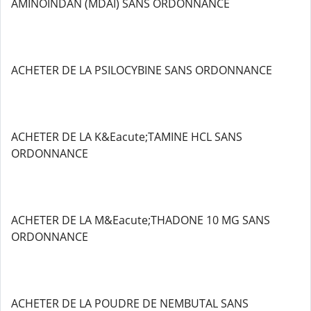
AMINOINDAN (MDAI) SANS ORDONNANCE
ACHETER DE LA PSILOCYBINE SANS ORDONNANCE
ACHETER DE LA K&Eacute;TAMINE HCL SANS
ORDONNANCE
ACHETER DE LA M&Eacute;THADONE 10 MG SANS
ORDONNANCE
ACHETER DE LA POUDRE DE NEMBUTAL SANS