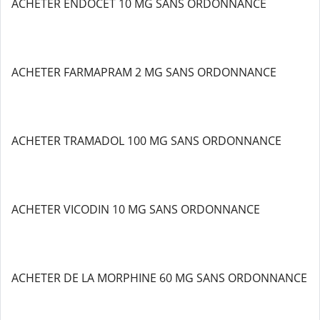
ACHETER ENDOCET 10 MG SANS ORDONNANCE
ACHETER FARMAPRAM 2 MG SANS ORDONNANCE
ACHETER TRAMADOL 100 MG SANS ORDONNANCE
ACHETER VICODIN 10 MG SANS ORDONNANCE
ACHETER DE LA MORPHINE 60 MG SANS ORDONNANCE