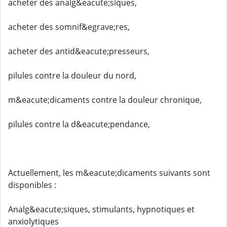
acheter des analg&eacute;siques,
acheter des somnif&egrave;res,
acheter des antid&eacute;presseurs,
pilules contre la douleur du nord,
m&eacute;dicaments contre la douleur chronique,
pilules contre la d&eacute;pendance,
Actuellement, les m&eacute;dicaments suivants sont
disponibles :
Analg&eacute;siques, stimulants, hypnotiques et
anxiolytiques