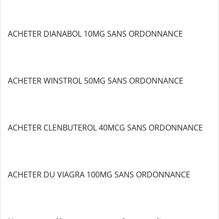
ACHETER DIANABOL 10MG SANS ORDONNANCE
ACHETER WINSTROL 50MG SANS ORDONNANCE
ACHETER CLENBUTEROL 40MCG SANS ORDONNANCE
ACHETER DU VIAGRA 100MG SANS ORDONNANCE