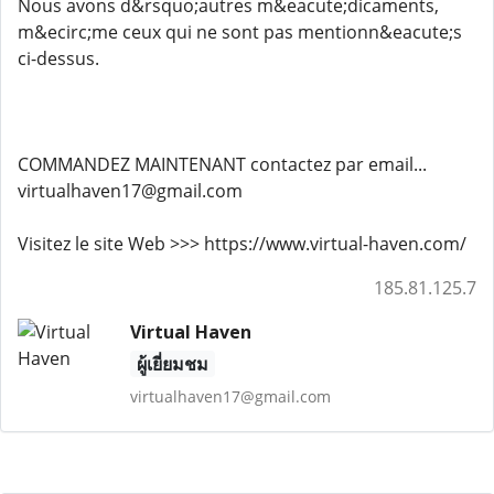
Nous avons d&rsquo;autres m&eacute;dicaments,
m&ecirc;me ceux qui ne sont pas mentionn&eacute;s
ci-dessus.
COMMANDEZ MAINTENANT contactez par email...
virtualhaven17@gmail.com
Visitez le site Web >>> https://www.virtual-haven.com/
185.81.125.7
Virtual Haven
ผู้เยี่ยมชม
virtualhaven17@gmail.com