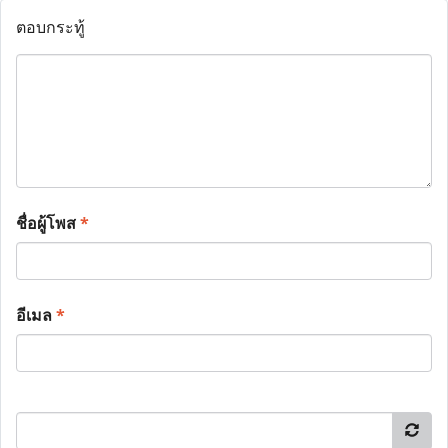
ตอบกระทู้
ชื่อผู้โพส
*
อีเมล
*