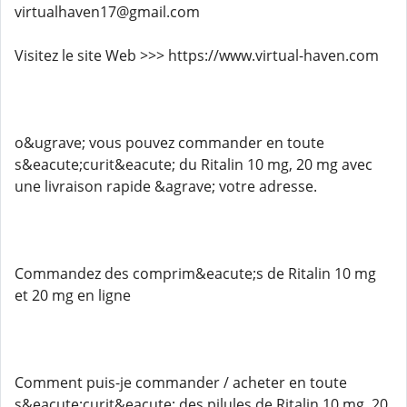
virtualhaven17@gmail.com
Visitez le site Web >>> https://www.virtual-haven.com
o&ugrave; vous pouvez commander en toute
s&eacute;curit&eacute; du Ritalin 10 mg, 20 mg avec
une livraison rapide &agrave; votre adresse.
Commandez des comprim&eacute;s de Ritalin 10 mg
et 20 mg en ligne
Comment puis-je commander / acheter en toute
s&eacute;curit&eacute; des pilules de Ritalin 10 mg, 20