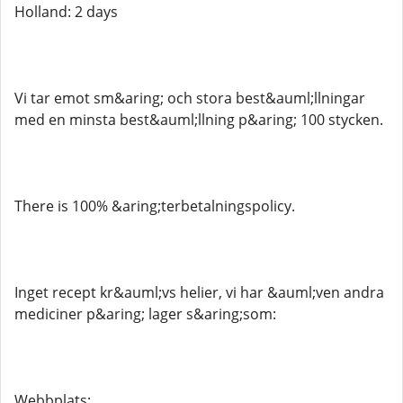
Holland: 2 days
Vi tar emot sm&aring; och stora best&auml;llningar
med en minsta best&auml;llning p&aring; 100 stycken.
There is 100% &aring;terbetalningspolicy.
Inget recept kr&auml;vs helier, vi har &auml;ven andra
mediciner p&aring; lager s&aring;som:
Webbplats;