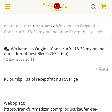
กระดานสนทนา
>
ถาม-ตอบ
>
Wo kann ich Original-
Concerta XL 18-36 mg online ohne Rezept bestellen?
Wo kann ich Original-Concerta XL 18-36 mg online
ohne Rezept bestellen?
(2672 อ่าน)
12 มี.ค. 2568 20:11
แจ้งลบ
K&ouml;p Ksalol receptfritt nu i Sverige
Webbplats;
https://frankfurtmedizin.com/product/kaufen-sie-