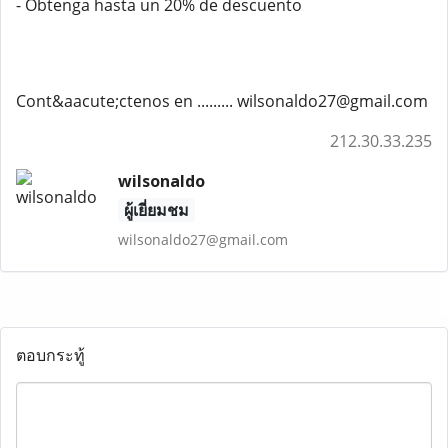
- Obtenga hasta un 20% de descuento
Cont&aacute;ctenos en ......... wilsonaldo27@gmail.com
212.30.33.235
wilsonaldo
ผู้เยี่ยมชม
wilsonaldo27@gmail.com
ตอบกระทู้