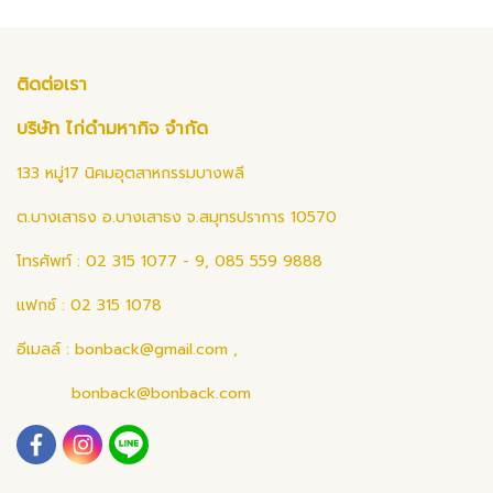
ติดต่อเรา
บริษัท ไก่ดำมหากิจ จำกัด
133 หมู่17 นิคมอุตสาหกรรมบางพลี
ต.บางเสาธง อ.บางเสาธง จ.สมุทรปราการ 10570
โทรศัพท์ : 02 315 1077 - 9, 085 559 9888
แฟกซ์ : 02 315 1078
อีเมลล์ :
bonback@gmail.com
,
bonback@bonback.com