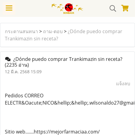
กระดานสนทนา
>
ถาม-ตอบ
>
¿Dónde puedo comprar
Trankimazin sin receta?
¿Dónde puedo comprar Trankimazin sin receta?
(2235 อ่าน)
12 มี.ค. 2568 15:09
แจ้งลบ
Pedidos CORREO
ELECTR&Oacute;NICO&hellip;&hellip;.wilsonaldo27@gmai
Sitio web.......https://mejorfarmaciaa.com/