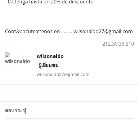
- Obtenga hasta un 20% de descuento
Cont&aacute;ctenos en ......... wilsonaldo27@gmail.com
212.30.33.210
wilsonaldo
ผู้เยี่ยมชม
wilsonaldo27@gmail.com
ตอบกระทู้