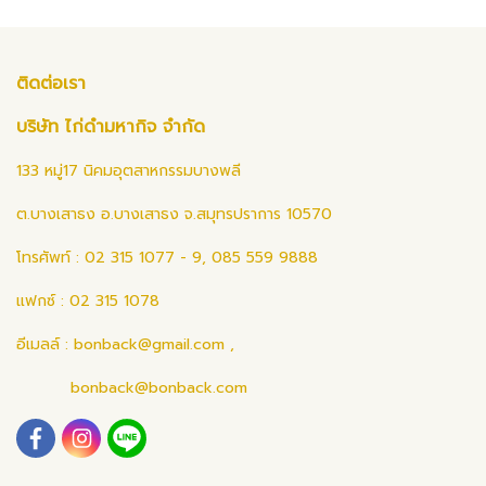
ติดต่อเรา
บริษัท ไก่ดำมหากิจ จำกัด
133 หมู่17 นิคมอุตสาหกรรมบางพลี
ต.บางเสาธง อ.บางเสาธง จ.สมุทรปราการ 10570
โทรศัพท์ : 02 315 1077 - 9, 085 559 9888
แฟกซ์ : 02 315 1078
อีเมลล์ :
bonback@gmail.com
,
bonback@bonback.com