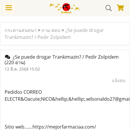
กระดานสนทนา
>
ถาม-ตอบ
>
¿Se puede drogar
Trankimazin? / Pedir Zolpidem
¿Se puede drogar Trankimazin? / Pedir Zolpidem
(220 อ่าน)
12 มี.ค. 2568 15:02
แจ้งลบ
Pedidos CORREO
ELECTR&Oacute;NICO&hellip;&hellip;.wilsonaldo27@gmai
Sitio web.......https://mejorfarmaciaa.com/