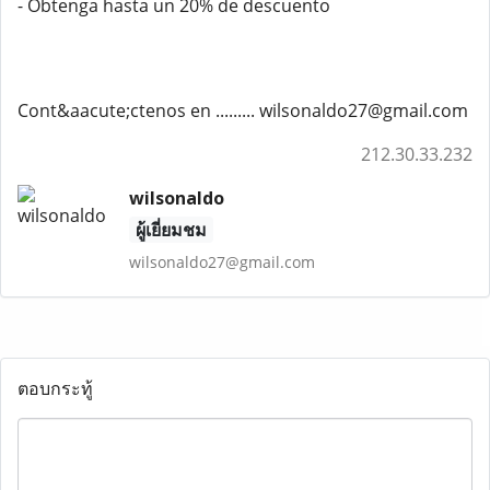
- Obtenga hasta un 20% de descuento
Cont&aacute;ctenos en ......... wilsonaldo27@gmail.com
212.30.33.232
wilsonaldo
ผู้เยี่ยมชม
wilsonaldo27@gmail.com
ตอบกระทู้