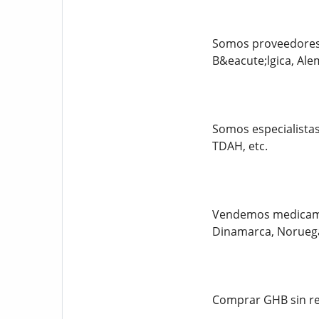
Somos proveedores 
B&eacute;lgica, Ale
Somos especialista
TDAH, etc.
Vendemos medicamen
Dinamarca, Noruega
Comprar GHB sin r