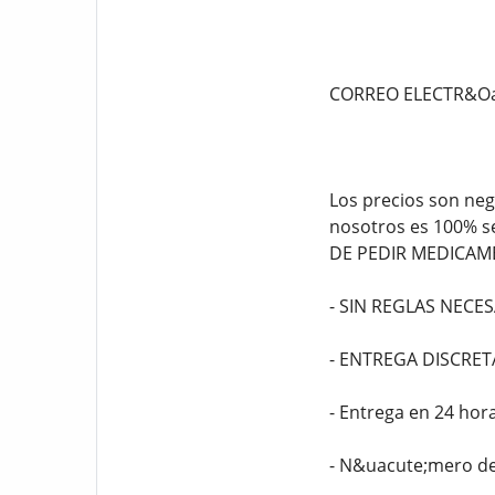
CORREO ELECTR&Oac
Los precios son neg
nosotros es 100% se
DE PEDIR MEDICA
- SIN REGLAS NECES
- ENTREGA DISCRET
- Entrega en 24 ho
- N&uacute;mero de