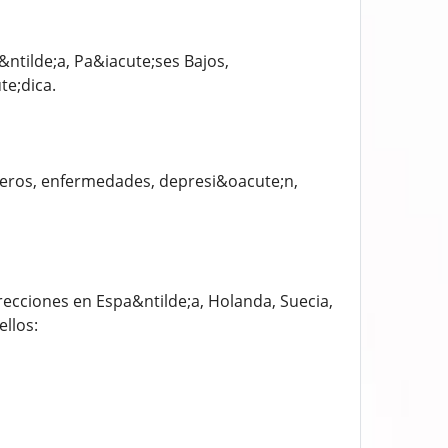
tilde;a, Pa&iacute;ses Bajos,
te;dica.
veros, enfermedades, depresi&oacute;n,
cciones en Espa&ntilde;a, Holanda, Suecia,
llos: