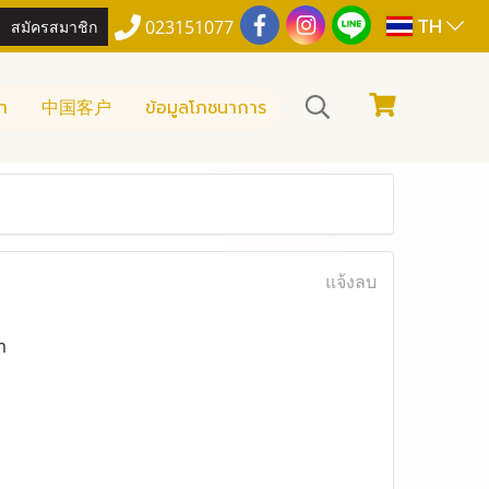
TH
สมัครสมาชิก
023151077
า
中国客户
ข้อมูลโภชนาการ
แจ้งลบ
m