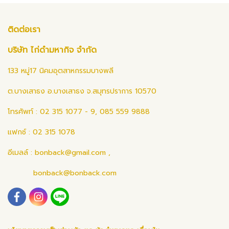
ติดต่อเรา
บริษัท ไก่ดำมหากิจ จำกัด
133 หมู่17 นิคมอุตสาหกรรมบางพลี
ต.บางเสาธง อ.บางเสาธง จ.สมุทรปราการ 10570
โทรศัพท์ : 02 315 1077 - 9, 085 559 9888
แฟกซ์ : 02 315 1078
อีเมลล์ :
bonback@gmail.com
,
bonback@bonback.com