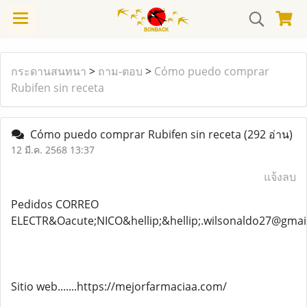
กระดานสนทนา
>
ถาม-ตอบ
>
Cómo puedo comprar
Rubifen sin receta
Cómo puedo comprar Rubifen sin receta
(292 อ่าน)
12 มี.ค. 2568 13:37
แจ้งลบ
Pedidos CORREO
ELECTR&Oacute;NICO&hellip;&hellip;.wilsonaldo27@gmai
Sitio web.......https://mejorfarmaciaa.com/