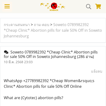
กระดานสนทนา
>
ถาม-ตอบ
>
Soweto 0789982392
*Cheap Clinic* Abortion pills for sale 50% Off in Soweto
Johannesburg
Soweto 0789982392 *Cheap Clinic* Abortion pills
for sale 50% Off in Soweto Johannesburg
(286 อ่าน)
10 มี.ค. 2568 23:03
แจ้งลบ
WhatsApp +27789982392 *Cheap Women&rsquo;s
Clinic* Abortion pills for sale 50% Off Online
What are (Cytotec) abortion pills?