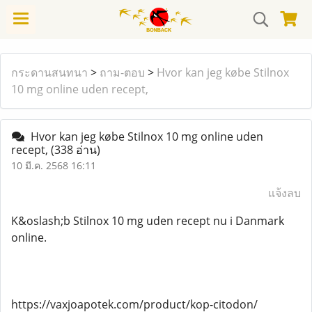
กระดานสนทนา
>
ถาม-ตอบ
>
Hvor kan jeg købe Stilnox
10 mg online uden recept,
Hvor kan jeg købe Stilnox 10 mg online uden
recept,
(338 อ่าน)
10 มี.ค. 2568 16:11
แจ้งลบ
K&oslash;b Stilnox 10 mg uden recept nu i Danmark
online.
https://vaxjoapotek.com/product/kop-citodon/