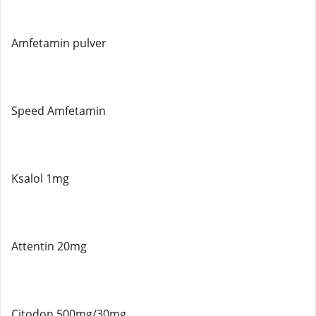
Amfetamin pulver
Speed ​​Amfetamin
Ksalol 1mg
Attentin 20mg
Citodon 500mg/30mg